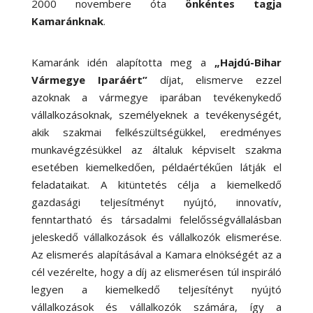
2000 novembere óta
önkéntes tagja
Kamaránknak
.
Kamaránk idén alapította meg a
„Hajdú-Bihar
Vármegye Iparáért”
díjat, elismerve ezzel
azoknak a vármegye iparában tevékenykedő
vállalkozásoknak, személyeknek a tevékenységét,
akik szakmai felkészültségükkel, eredményes
munkavégzésükkel az általuk képviselt szakma
esetében kiemelkedően, példaértékűen látják el
feladataikat. A kitüntetés célja a kiemelkedő
gazdasági teljesítményt nyújtó, innovatív,
fenntartható és társadalmi felelősségvállalásban
jeleskedő vállalkozások és vállalkozók elismerése.
Az elismerés alapításával a Kamara elnökségét az a
cél vezérelte, hogy a díj az elismerésen túl inspiráló
legyen a kiemelkedő teljesítényt nyújtó
vállalkozások és vállalkozók számára, így a