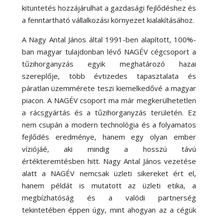
kitüntetés hozzájárulhat a gazdasági fejlődéshez és
a fenntartható vállalkozási környezet kialakításához.
A Nagy Antal János által 1991-ben alapított, 100%-
ban magyar tulajdonban lévő NAGÉV cégcsoport a
tűzihorganyzás egyik meghatározó hazai
szereplője, több évtizedes tapasztalata és
páratlan üzemmérete teszi kiemelkedővé a magyar
piacon. A NAGÉV csoport ma már megkerülhetetlen
a rácsgyártás és a tűzihorganyzás területén. Ez
nem csupán a modern technológia és a folyamatos
fejlődés eredménye, hanem egy olyan ember
víziójáé, aki mindig a hosszú távú
értékteremtésben hitt. Nagy Antal János vezetése
alatt a NAGÉV nemcsak üzleti sikereket ért el,
hanem példát is mutatott az üzleti etika, a
megbízhatóság és a valódi partnerség
tekintetében éppen úgy, mint ahogyan az a cégük