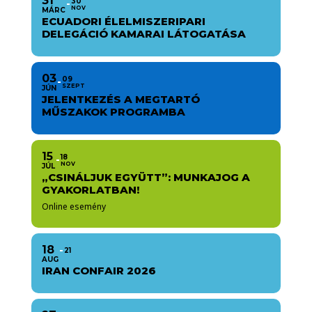
31
30
NOV
MÁRC
ECUADORI ÉLELMISZERIPARI
DELEGÁCIÓ KAMARAI LÁTOGATÁSA
03
09
SZEPT
JÚN
JELENTKEZÉS A MEGTARTÓ
MŰSZAKOK PROGRAMBA
15
18
NOV
JÚL
„CSINÁLJUK EGYÜTT”: MUNKAJOG A
GYAKORLATBAN!
Online esemény
18
21
AUG
IRAN CONFAIR 2026