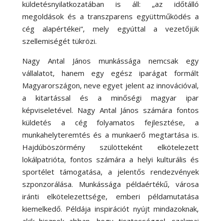
küldetésnyilatkozatában is áll: „az időtálló
megoldások és a transzparens együttműködés a
cég alapértékei“, mely egyúttal a vezetőjük
szellemiségét tükrözi.
Nagy Antal János munkássága nemcsak egy
vállalatot, hanem egy egész iparágat formált
Magyarországon, neve egyet jelent az innovációval,
a kitartással és a minőségi magyar ipar
képviseletével. Nagy Antal János számára fontos
küldetés a cég folyamatos fejlesztése, a
munkahelyteremtés és a munkaerő megtartása is.
Hajdúböszörmény szülötteként elkötelezett
lokálpatrióta, fontos számára a helyi kulturális és
sportélet támogatása, a jelentős rendezvények
szponzorálása. Munkássága példaértékű, városa
iránti elkötelezettsége, emberi példamutatása
kiemelkedő. Példája inspirációt nyújt mindazoknak,
akik hisznek abban, hogy tisztességgel, szakmai