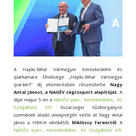
A Hajdú-Bihar Vármegyei Kereskedelmi és
Iparkamara Elnöksége „Hajdú-Bihar Vármegye
Iparáért” díj elismerésben részesítette
Nagy
Antal Jánost, a NAGÉV cégcsoport alapítóját.
A
díjat május 5-én a
NAGÉV Ipari-, Kereskedelmi-, és
Szolgáltató Kft.
tiszacsegei tűzihorganyzó
üzemének átadó ünnepségén vette át Nagy Antal
János a HBKIK elnökétől,
Miklóssy Ferenctől
. A
NAGÉV Ipari-, Kereskedelmi-, és Szolgáltató Kft.