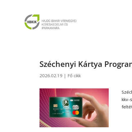
Széchenyi Kártya Progr
2026.02.19
|
Fő cikk
Széc
kkv-
felt