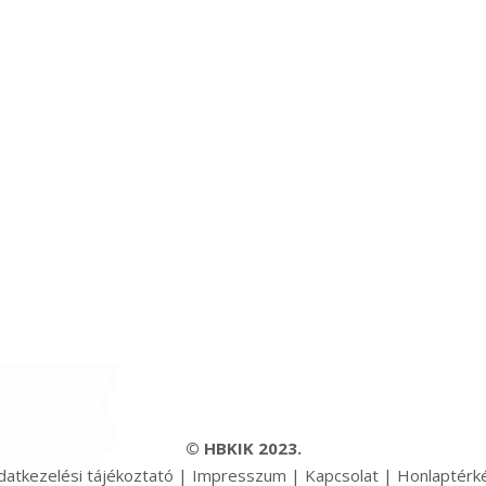
© HBKIK 2023.
datkezelési tájékoztató
|
Impresszum
|
Kapcsolat
|
Honlaptérk