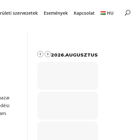
rületi szervezetek
Események
Kapcsolat
HU
2026.AUGUSZTUS
azai
dési
ram.