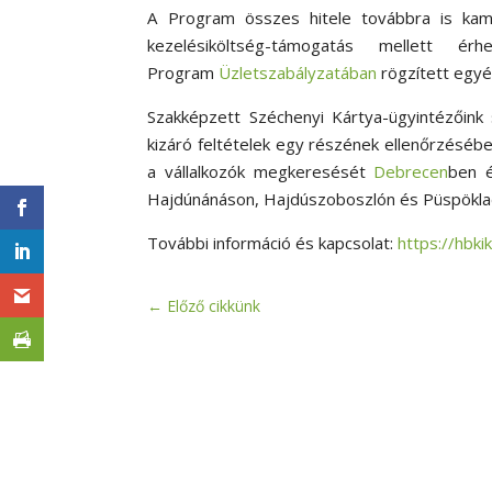
A Program összes hitele továbbra is kama
kezelésiköltség-támogatás mellett 
Program
Üzletszabályzatában
rögzített egyéb
Szakképzett Széchenyi Kártya-ügyintézőink 
kizáró feltételek egy részének ellenőrzéséb
a vállalkozók megkeresését
Debrecen
ben 
Hajdúnánáson, Hajdúszoboszlón és Püspökla
További információ és kapcsolat:
https://hbki
←
Előző cikkünk