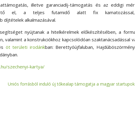
ttámogatás, illetve garanciadíj-támogatás és az eddigi mér
érhető el, a teljes futamidő alatt fix kamatozássa
 díjtételek alkalmazásával.
segítséget nyújtanak a hitelkérelmek előkészítésében, a form
en, valamint a konstrukciókhoz kapcsolódóan szaktanácsadással v
és
öt területi irodánk
ban: Berettyóújfaluban, Hajdúböszörmény
dányban.
k.hu/szechenyi-kartya/
Uniós forrásból induló új tőkealap támogatja a magyar startupok