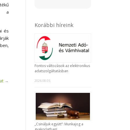
tékű
l, a
Korábbi híreink
ai és
árják
ben,
Fontos változások az elektronikus
adatszolgáltatásban
at
→
2026.08.05.
„Csináljuk együtt”: Munkajog a
gyakorlatban!