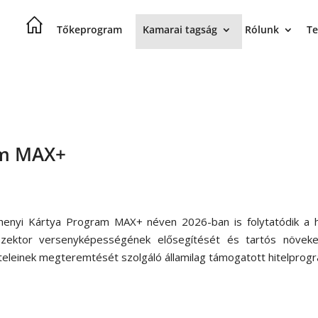
Tőkeprogram
Kamarai tagság
Rólunk
Te
am MAX+
henyi Kártya Program MAX+ néven 2026-ban is folytatódik a h
szektor versenyképességének elősegítését és tartós növeke
ételeinek megteremtését szolgáló államilag támogatott hitelprog