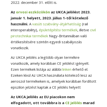
2022. december 31. előtt is.
Az
orvosi eszközökön
az UKCA jelölést 2023.
január 1. helyett, 2023. július 1-től kötelező
használni.
A
vasúti szabvány-átjárhatóság
(rail
interoperability),
épületépítési termékek
, illetve
civil
pirotechnikai termékek
Nagy-Britanniában való
értékesítésére szintén egyedi szabályozás
vonatkozik.
Az UKCA jelölés a legtöbb olyan termékre
vonatkozik, amely korábban CE jelölést igényelt.
Ezen termékek listája az alábbi
linken
érhető el.
Ezeken kívül Az UKCA használata kötelező lesz az
aeroszol termékeken is, amelyek korábban fordított
epszilon jelzést kaptak a CE jelölés helyett
Az UKCA jelölés az EU piacokon nem
elfogadott, ott továbbra is a
CE jelölés
marad