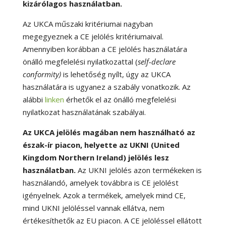
kizárólagos használatban.
Az UKCA műszaki kritériumai nagyban
megegyeznek a CE jelölés kritériumaival.
Amennyiben korábban a CE jelölés használatára
önálló megfelelési nyilatkozattal (
self-declare
conformity)
is lehetőség nyílt, úgy az UKCA
használatára is ugyanez a szabály vonatkozik. Az
alábbi
linken
érhetők el az önálló megfelelési
nyilatkozat használatának szabályai.
Az UKCA jelölés magában nem használható az
észak-ír piacon, helyette az UKNI (United
Kingdom Northern Ireland) jelölés lesz
használatban.
Az UKNI jelölés azon termékeken is
használandó, amelyek továbbra is CE jelölést
igényelnek. Azok a termékek, amelyek mind CE,
mind UKNI jelöléssel vannak ellátva, nem
értékesíthetők az EU piacon. A CE jelöléssel ellátott