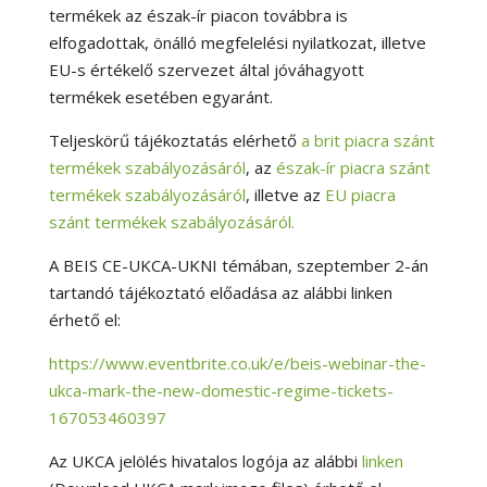
termékek az észak-ír piacon továbbra is
elfogadottak, önálló megfelelési nyilatkozat, illetve
EU-s értékelő szervezet által jóváhagyott
termékek esetében egyaránt.
Teljeskörű tájékoztatás elérhető
a brit piacra szánt
termékek szabályozásáról
, az
észak-ír piacra szánt
termékek szabályozásáról
, illetve az
EU piacra
szánt termékek szabályozásáról.
A BEIS CE-UKCA-UKNI témában, szeptember 2-án
tartandó tájékoztató előadása az alábbi linken
érhető el:
https://www.eventbrite.co.uk/e/beis-webinar-the-
ukca-mark-the-new-domestic-regime-tickets-
167053460397
Az UKCA jelölés hivatalos logója az alábbi
linken