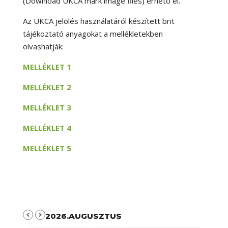
(Download UKCA mark image files) érhető el.
Az UKCA jelölés használatáról készített brit
tájékoztató anyagokat a mellékletekben
olvashatják:
MELLÉKLET 1
MELLÉKLET 2
MELLÉKLET 3
MELLÉKLET 4
MELLÉKLET 5
2026.AUGUSZTUS