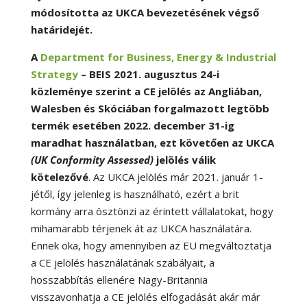
módosította az UKCA bevezetésének végső
határidejét.
A
Department for Business, Energy & Industrial
Strategy
– BEIS 2021. augusztus 24-i
közleménye szerint a CE jelölés az Angliában,
Walesben és Skóciában forgalmazott legtöbb
termék esetében 2022. december 31-ig
maradhat használatban, ezt követően az UKCA
(UK Conformity Assessed)
jelölés válik
kötelezővé
. Az UKCA jelölés már 2021. január 1-
jétől, így jelenleg is használható, ezért a brit
kormány arra ösztönzi az érintett vállalatokat, hogy
mihamarabb térjenek át az UKCA használatára.
Ennek oka, hogy amennyiben az EU megváltoztatja
a CE jelölés használatának szabályait, a
hosszabbítás ellenére Nagy-Britannia
visszavonhatja a CE jelölés elfogadását akár már