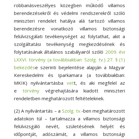
robbanásveszélyes közegben működő villamos
berendezésekről és védelmi rendszerekről szóló
miniszteri rendelet hatálya alá tartozó villamos
berendezésre vonatkozó villamos biztonsági
felülvizsgálati tevékenységet az folytathat, akit a
szolgáltatási tevékenység megkezdésének és
folytatásának általános szabályairól szóló
2009. évi
LXXVI. törvény (a továbbiakban: Szolg. tv.) 27. § (1)
bekezdés
e szerinti bejelentése alapján a Magyar
Kereskedelmi és Iparkamara (a továbbiakban:
MKIK) nyilvántartásba
vet
t, és aki megfelel az
e
törvény
végrehajtására kiadott miniszteri
rendeletben meghatározott feltételeknek.
(2) A nyilvántartás – a
Szolg. tv.
-ben meghatározott
adatokon túl – tartalmazza a villamos biztonsági
felülvizsgáló nevét, születésének helyét és
időpontját, adószámát, a villamos biztonsági