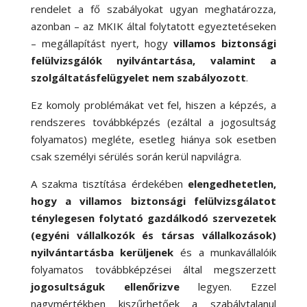
rendelet a fő szabályokat ugyan meghatározza,
azonban – az MKIK által folytatott egyeztetéseken
– megállapítást nyert, hogy
villamos biztonsági
felülvizsgálók nyilvántartása, valamint a
szolgáltatásfelügyelet nem szabályozott
.
Ez komoly problémákat vet fel, hiszen a képzés, a
rendszeres továbbképzés (ezáltal a jogosultság
folyamatos) megléte, esetleg hiánya sok esetben
csak személyi sérülés során kerül napvilágra.
A szakma tisztítása érdekében
elengedhetetlen,
hogy a villamos biztonsági felülvizsgálatot
ténylegesen folytató gazdálkodó szervezetek
(egyéni vállalkozók és társas vállalkozások)
nyilvántartásba kerüljenek
és a munkavállalóik
folyamatos továbbképzései által megszerzett
jogosultságuk ellenőrizve
legyen. Ezzel
nagymértékben kiszűrhetőek a szabálytalanul