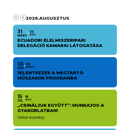
2026.AUGUSZTUS
31
30
NOV
MÁRC
ECUADORI ÉLELMISZERIPARI
DELEGÁCIÓ KAMARAI LÁTOGATÁSA
03
09
SZEPT
JÚN
JELENTKEZÉS A MEGTARTÓ
MŰSZAKOK PROGRAMBA
15
18
NOV
JÚL
„CSINÁLJUK EGYÜTT”: MUNKAJOG A
GYAKORLATBAN!
Online esemény