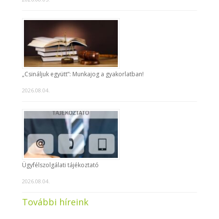
„Csináljuk együtt”: Munkajog a gyakorlatban!
2026.08.04.
Ügyfélszolgálati tájékoztató
2026.08.04.
További híreink