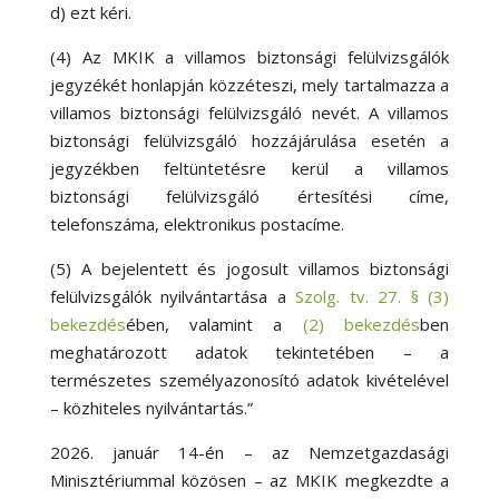
d) ezt kéri.
(4) Az MKIK a villamos biztonsági felülvizsgálók
jegyzékét honlapján közzéteszi, mely tartalmazza a
villamos biztonsági felülvizsgáló nevét. A villamos
biztonsági felülvizsgáló hozzájárulása esetén a
jegyzékben feltüntetésre kerül a villamos
biztonsági felülvizsgáló értesítési címe,
telefonszáma, elektronikus postacíme.
(5) A bejelentett és jogosult villamos biztonsági
felülvizsgálók nyilvántartása a
Szolg. tv. 27. § (3)
bekezdés
ében, valamint a
(2) bekezdés
ben
meghatározott adatok tekintetében – a
természetes személyazonosító adatok kivételével
– közhiteles nyilvántartás.”
2026. január 14-én – az Nemzetgazdasági
Minisztériummal közösen – az MKIK megkezdte a