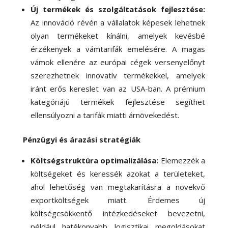
Új termékek és szolgáltatások fejlesztése:
Az innováció révén a vállalatok képesek lehetnek
olyan termékeket kínálni, amelyek kevésbé
érzékenyek a vámtarifák emelésére. A magas
vámok ellenére az európai cégek versenyelőnyt
szerezhetnek innovatív termékekkel, amelyek
iránt erős kereslet van az USA-ban. A prémium
kategóriájú termékek fejlesztése segíthet
ellensúlyozni a tarifák miatti árnövekedést.
Pénzügyi és árazási stratégiák
Költségstruktúra optimalizálása:
Elemezzék a
költségeket és keressék azokat a területeket,
ahol lehetőség van megtakarításra a növekvő
exportköltségek miatt. Érdemes új
költségcsökkentő intézkedéseket bevezetni,
például hatékonyabb logisztikai megoldásokat