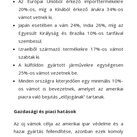
Az Európai Unióból érkező importtermékekre
20%-os, míg a Kínából érkező árukra 34%-os
vámot vetnek ki.
Japán esetében a vám 24%, India 26%, míg az
Egyesült Királyság és Brazília 10%-os tarifával
szembesül.
Izraelből származó termékekre 17%-os vámot
szabtak ki.
A külföldön gyártott járművekre egységesen
25%-os vámot vezetnek be.
Minden országra kiterjedően egy minimális 10%-
os vámot is bevezetnek, amelyet az amerikai
piacra való bejutás „előjogának” tartanak.
Gazdasági és piaci hatások
Az új vámok célja az amerikai ipar védelme és a
hazai gyártás fellendítése, azonban ezek komoly