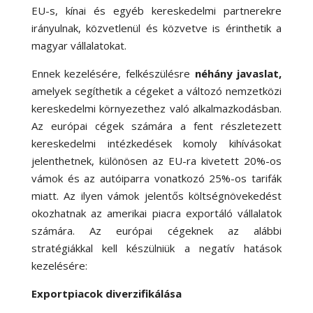
EU-s, kínai és egyéb kereskedelmi partnerekre
irányulnak, közvetlenül és közvetve is érinthetik a
magyar vállalatokat.
Ennek kezelésére, felkészülésre
néhány javaslat,
amelyek segíthetik a cégeket a változó nemzetközi
kereskedelmi környezethez való alkalmazkodásban.
Az európai cégek számára a fent részletezett
kereskedelmi intézkedések komoly kihívásokat
jelenthetnek, különösen az EU-ra kivetett 20%-os
vámok és az autóiparra vonatkozó 25%-os tarifák
miatt. Az ilyen vámok jelentős költségnövekedést
okozhatnak az amerikai piacra exportáló vállalatok
számára. Az európai cégeknek az alábbi
stratégiákkal kell készülniük a negatív hatások
kezelésére:
Exportpiacok diverzifikálása