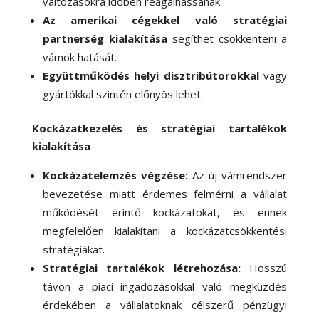
változásokra időben reagálhassanak.
Az amerikai cégekkel való stratégiai
partnerség kialakítása
segíthet csökkenteni a
vámok hatását.
Együttműködés helyi disztribútorokkal
vagy
gyártókkal szintén előnyös lehet.
Kockázatkezelés és stratégiai tartalékok
kialakítása
Kockázatelemzés végzése:
Az új vámrendszer
bevezetése miatt érdemes felmérni a vállalat
működését érintő kockázatokat, és ennek
megfelelően kialakítani a kockázatcsökkentési
stratégiákat.
Stratégiai tartalékok létrehozása:
Hosszú
távon a piaci ingadozásokkal való megküzdés
érdekében a vállalatoknak célszerű pénzügyi