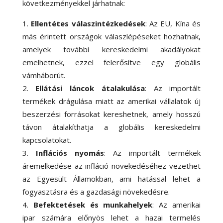
következményekkel járhatnak:
Ellentétes válaszintézkedések
: Az EU, Kína és
más érintett országok válaszlépéseket hozhatnak,
amelyek további kereskedelmi akadályokat
emelhetnek, ezzel felerősítve egy globális
vámháborút.
Ellátási láncok átalakulása
: Az importált
termékek drágulása miatt az amerikai vállalatok új
beszerzési forrásokat kereshetnek, amely hosszú
távon átalakíthatja a globális kereskedelmi
kapcsolatokat.
Inflációs nyomás
: Az importált termékek
áremelkedése az infláció növekedéséhez vezethet
az Egyesült Államokban, ami hatással lehet a
fogyasztásra és a gazdasági növekedésre.
Befektetések és munkahelyek
: Az amerikai
ipar számára előnyös lehet a hazai termelés