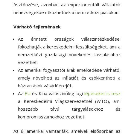
ösztönzése, azonban az exportorientált vállalatok
nehézségekbe ütközhetnek a nemzetközi piacokon.
Várható fejlemények
Az érintett országok válaszintézkedései
fokozhatják a kereskedelmi feszültségeket, ami a
nemzetközi gazdasági növekedés lassulásához
vezethet.
Az amerikai fogyasztói árak emelkedése várható,
amely növelheti az inflációt és csökkentheti a
háztartások vásárlóerejét.
Az
EU
és Kína valószínűleg jogi
lépéseket is tesz
a Kereskedelmi Világszervezetnél (WTO), ami
hosszabb távú tárgyalásokhoz és
kompromisszumokhoz vezethet.
Az új amerikai vámtarifák, amelyek elsősorban az