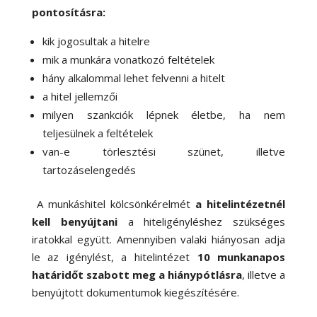
pontosításra:
kik jogosultak a hitelre
mik a munkára vonatkozó feltételek
hány alkalommal lehet felvenni a hitelt
a hitel jellemzői
milyen szankciók lépnek életbe, ha nem
teljesülnek a feltételek
van-e törlesztési szünet, illetve
tartozáselengedés
A munkáshitel kölcsönkérelmét
a hitelintézetnél
kell benyújtani
a hiteligényléshez szükséges
iratokkal együtt. Amennyiben valaki hiányosan adja
le az igénylést, a hitelintézet
10 munkanapos
határidőt szabott meg a hiánypótlásra
, illetve a
benyújtott dokumentumok kiegészítésére.