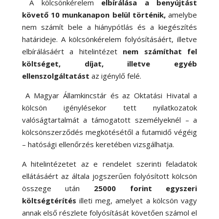
A kölcsönkérelem
elbírálása a benyújtást
követő 10 munkanapon belül történik,
amelybe
nem számít bele a hiánypótlás és a kiegészítés
határideje. A kölcsönkérelem folyósításáért, illetve
elbírálásáért a hitelintézet
nem számíthat fel
költséget, díjat, illetve egyéb
ellenszolgáltatást
az igénylő felé.
A Magyar Államkincstár és az Oktatási Hivatal a
kölcsön igénylésekor tett nyilatkozatok
valóságtartalmát a támogatott személyeknél – a
kölcsönszerződés megkötésétől a futamidő végéig
– hatósági ellenőrzés keretében vizsgálhatja.
A hitelintézetet az e rendelet szerinti feladatok
ellátásáért az általa jogszerűen folyósított kölcsön
összege után
25000 forint egyszeri
költségtérítés
illeti meg, amelyet a kölcsön vagy
annak első részlete folyósítását követően számol el