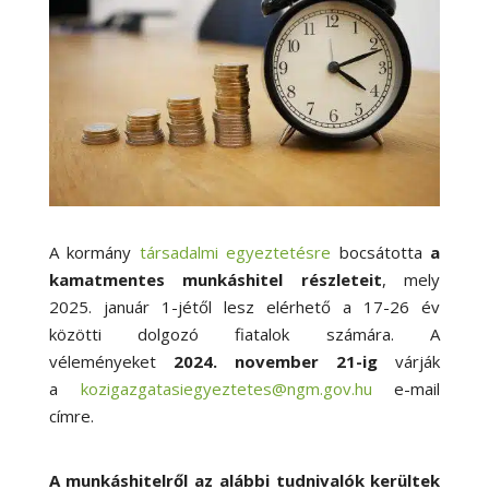
A kormány
társadalmi egyeztetésre
bocsátotta
a
kamatmentes munkáshitel részleteit
, mely
2025. január 1-jétől lesz elérhető a 17-26 év
közötti dolgozó fiatalok számára. A
véleményeket
2024. november 21-ig
várják
a
kozigazgatasiegyeztetes@ngm.gov.hu
e-mail
címre.
A munkáshitelről az alábbi tudnivalók kerültek