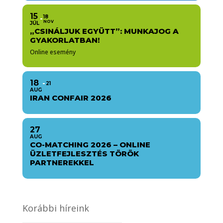
15
18
NOV
JÚL
„CSINÁLJUK EGYÜTT”: MUNKAJOG A
GYAKORLATBAN!
Online esemény
18
21
AUG
IRAN CONFAIR 2026
27
AUG
CO-MATCHING 2026 – ONLINE
ÜZLETFEJLESZTÉS TÖRÖK
PARTNEREKKEL
Korábbi híreink