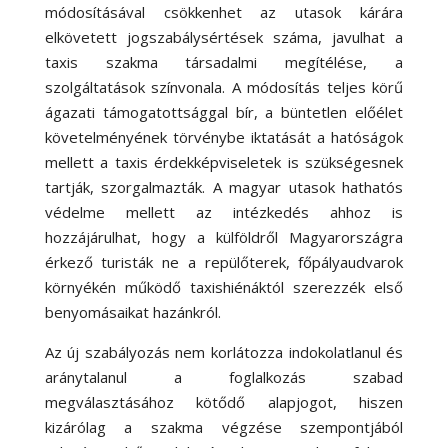
módosításával csökkenhet az utasok kárára
elkövetett jogszabálysértések száma, javulhat a
taxis szakma társadalmi megítélése, a
szolgáltatások színvonala. A módosítás teljes körű
ágazati támogatottsággal bír, a büntetlen előélet
követelményének törvénybe iktatását a hatóságok
mellett a taxis érdekképviseletek is szükségesnek
tartják, szorgalmazták. A magyar utasok hathatós
védelme mellett az intézkedés ahhoz is
hozzájárulhat, hogy a külföldről Magyarországra
érkező turisták ne a repülőterek, főpályaudvarok
környékén működő taxishiénáktól szerezzék első
benyomásaikat hazánkról.
Az új szabályozás nem korlátozza indokolatlanul és
aránytalanul a foglalkozás szabad
megválasztásához kötődő alapjogot, hiszen
kizárólag a szakma végzése szempontjából