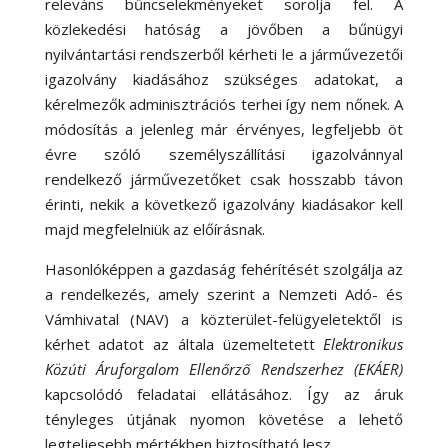
releváns bűncselekményeket sorolja fel. A
közlekedési hatóság a jövőben a bűnügyi
nyilvántartási rendszerből kérheti le a járművezetői
igazolvány kiadásához szükséges adatokat, a
kérelmezők adminisztrációs terhei így nem nőnek. A
módosítás a jelenleg már érvényes, legfeljebb öt
évre szóló személyszállítási igazolvánnyal
rendelkező járművezetőket csak hosszabb távon
érinti, nekik a következő igazolvány kiadásakor kell
majd megfelelniük az előírásnak.
Hasonlóképpen a gazdaság fehérítését szolgálja az
a rendelkezés, amely szerint a Nemzeti Adó- és
Vámhivatal (NAV) a közterület-felügyeletektől is
kérhet adatot az általa üzemeltetett
Elektronikus
Közúti Áruforgalom Ellenőrző Rendszerhez (EKÁER)
kapcsolódó feladatai ellátásához. Így az áruk
tényleges útjának nyomon követése a lehető
legteljesebb mértékben biztosítható lesz.