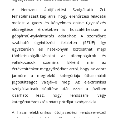
A Nemzeti Útdíjfizetési Szolgáltató Zrt.
felhatalmazást kap arra, hogy ellenőrzési feladatai
mellett a gyors és kényelmes online ügyintézés
elősegítése érdekében is hozzáférhessen a
gépjármű-nyilvántartás adataihoz. A személyre
szabható ügyintézési felületen (SZÜF) így
egyszerűen és hatékonyan biztosíthat majd
többletszolgáltatásokat az állampolgárok és
vállalkozások számára. Ekként már az
értékesítéskor meggyőződhet arról, hogy az adott
járműre a megfelelő kategóriájú úthasználati
jogosultságot váltják-e meg. Az elektronikus
szolgáltatások kiépítése után ezzel a jövőben
kizárható lesz, hogy rendszám- vagy
kategóriatévesztés miatt pótdíjat szabjanak ki.
A hazai elektronikus útdíjszedési rendszerekből