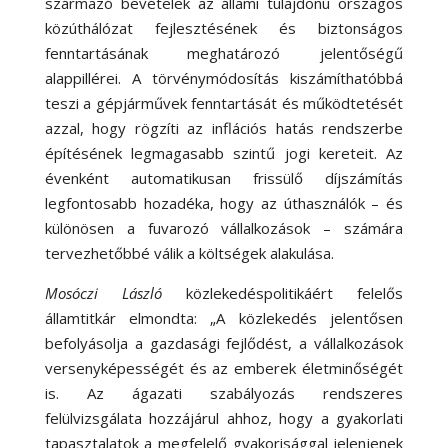
származó bevételek az állami tulajdonú országos
közúthálózat fejlesztésének és biztonságos
fenntartásának meghatározó jelentőségű
alappillérei. A törvénymódosítás kiszámíthatóbbá
teszi a gépjárművek fenntartását és működtetését
azzal, hogy rögzíti az inflációs hatás rendszerbe
építésének legmagasabb szintű jogi kereteit. Az
évenként automatikusan frissülő díjszámítás
legfontosabb hozadéka, hogy az úthasználók – és
különösen a fuvarozó vállalkozások – számára
tervezhetőbbé válik a költségek alakulása.
Mosóczi László
közlekedéspolitikáért felelős
államtitkár elmondta: „A közlekedés jelentősen
befolyásolja a gazdasági fejlődést, a vállalkozások
versenyképességét és az emberek életminőségét
is. Az ágazati szabályozás rendszeres
felülvizsgálata hozzájárul ahhoz, hogy a gyakorlati
tapasztalatok a megfelelő gyakorisággal jelenjenek