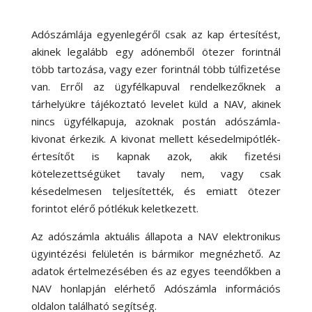
Adószámlája egyenlegéről csak az kap értesítést,
akinek legalább egy adónemből ötezer forintnál
több tartozása, vagy ezer forintnál több túlfizetése
van. Erről az ügyfélkapuval rendelkezőknek a
tárhelyükre tájékoztató levelet küld a NAV, akinek
nincs ügyfélkapuja, azoknak postán adószámla-
kivonat érkezik. A kivonat mellett késedelmipótlék-
értesítőt is kapnak azok, akik fizetési
kötelezettségüket tavaly nem, vagy csak
késedelmesen teljesítették, és emiatt ötezer
forintot elérő pótlékuk keletkezett.
Az adószámla aktuális állapota a NAV elektronikus
ügyintézési felületén is bármikor megnézhető. Az
adatok értelmezésében és az egyes teendőkben a
NAV honlapján elérhető Adószámla információs
oldalon található segítség.