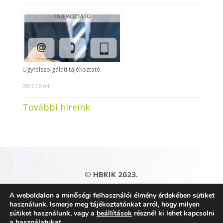
Ügyfélszolgálati tájékoztató
2026.08.04.
További híreink
© HBKIK 2023.
Adatkezelési tájékoztató
|
Impresszum
|
A weboldalon a minőségi felhasználói élmény érdekében sütiket
Kapcsolat
|
Honlaptérkép
használunk. Ismerje meg tájékoztatónkat arról, hogy milyen
sütiket használunk, vagy a
beállítások
résznél ki lehet kapcsolni
a használatukat.