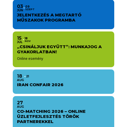
03
09
SZEPT
JÚN
JELENTKEZÉS A MEGTARTÓ
MŰSZAKOK PROGRAMBA
15
18
NOV
JÚL
„CSINÁLJUK EGYÜTT”: MUNKAJOG A
GYAKORLATBAN!
Online esemény
18
21
AUG
IRAN CONFAIR 2026
27
AUG
CO-MATCHING 2026 – ONLINE
ÜZLETFEJLESZTÉS TÖRÖK
PARTNEREKKEL