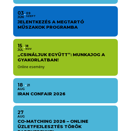
03
09
SZEPT
JÚN
JELENTKEZÉS A MEGTARTÓ
MŰSZAKOK PROGRAMBA
15
18
NOV
JÚL
„CSINÁLJUK EGYÜTT”: MUNKAJOG A
GYAKORLATBAN!
Online esemény
18
21
AUG
IRAN CONFAIR 2026
27
AUG
CO-MATCHING 2026 – ONLINE
ÜZLETFEJLESZTÉS TÖRÖK