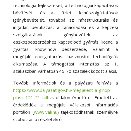
technológia fejlesztését, a technológiai kapacitások
bővítését, és az üzleti felhőszolgáltatások
igénybevételét, továbbá az infrastrukturális és
ingatlan beruházás, a tanácsadási és a képzési
szolgáltatások igénybevétele, az
eszközbeszerzéshez kapcsolódó gyártási licenc, a
gyártási know-how beszerzése, valamint a
megújuló energiaforrást hasznosító technológiák
alkalmazása. A támogatási intenzitás az 1.
szakaszban várhatóan 45-70 százalék között alakul.
További információk és a pályázati felhívás a
https://www.palyazat.gov.hu/megjelent-a-ginop-
plusz-121-21-felhvs
oldalon érhető el. Emellett az
érdeklődők a megújult vállalkozói információs
portálon (
www.vali.hu
) tájékozódhatnak személyre
szabottan a részletekről.