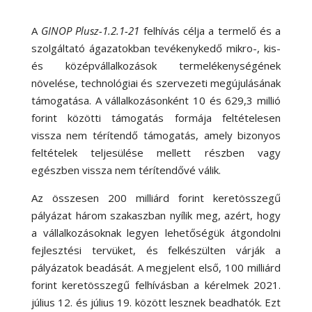
A
GINOP Plusz-1.2.1-21
felhívás célja a termelő és a
szolgáltató ágazatokban tevékenykedő mikro-, kis-
és középvállalkozások termelékenységének
növelése, technológiai és szervezeti megújulásának
támogatása. A vállalkozásonként 10 és 629,3 millió
forint közötti támogatás formája feltételesen
vissza nem térítendő támogatás, amely bizonyos
feltételek teljesülése mellett részben vagy
egészben vissza nem térítendővé válik.
Az összesen 200 milliárd forint keretösszegű
pályázat három szakaszban nyílik meg, azért, hogy
a vállalkozásoknak legyen lehetőségük átgondolni
fejlesztési tervüket, és felkészülten várják a
pályázatok beadását. A megjelent első, 100 milliárd
forint keretösszegű felhívásban a kérelmek 2021.
július 12. és július 19. között lesznek beadhatók. Ezt