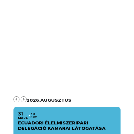
2026.AUGUSZTUS
31
30
NOV
MÁRC
ECUADORI ÉLELMISZERIPARI
DELEGÁCIÓ KAMARAI LÁTOGATÁSA