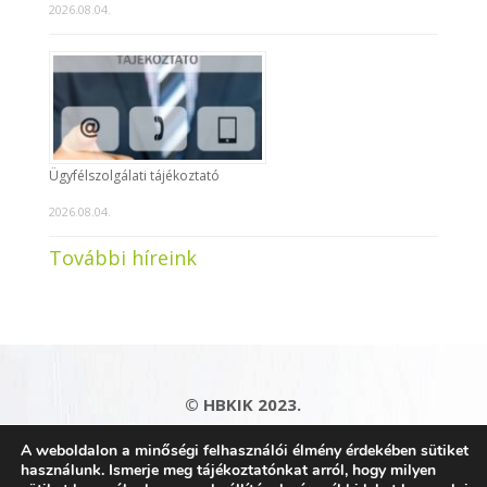
2026.08.04.
Ügyfélszolgálati tájékoztató
2026.08.04.
További híreink
© HBKIK 2023.
Adatkezelési tájékoztató
|
Impresszum
|
A weboldalon a minőségi felhasználói élmény érdekében sütiket
Kapcsolat
|
Honlaptérkép
használunk. Ismerje meg tájékoztatónkat arról, hogy milyen