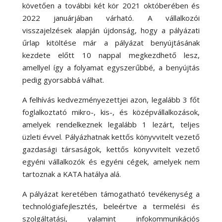
követően a további két kör 2021 októberében és
2022 januárjában várható. A vállalkozói
visszajelzések alapján újdonság, hogy a pályázati
űrlap kitöltése már a pályázat benyújtásának
kezdete előtt 10 nappal megkezdhető lesz,
amellyel így a folyamat egyszerűbbé, a benyújtás
pedig gyorsabbá válhat.
A felhívás kedvezményezettjei azon, legalább 3 főt
foglalkoztató mikro-, kis-, és középvállalkozások,
amelyek rendelkeznek legalább 1 lezárt, teljes
üzleti évvel. Pályázhatnak kettős könyvvitelt vezető
gazdasági társaságok, kettős könyvvitelt vezető
egyéni vállalkozók és egyéni cégek, amelyek nem
tartoznak a KATA hatálya alá.
A pályázat keretében támogatható tevékenység a
technológiafejlesztés, beleértve a termelési és
szolgáltatási, valamint infokommunikációs