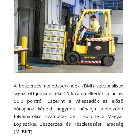
A beszerzésimenedzser-index (BMI) szezonálisan
kiigazított júliusi értéke 55,6-ra emelkedett a júniusi
55,0 pontról. Eszerint a válaszadók az előző
hónaphoz képest negyedik hónapja kedvezőbb
folyamatokról számoltak be – közölte a Magyar
Logisztikai, Beszerzési és Készletezési Társaság
(MLBKT).