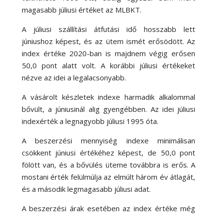
magasabb júliusi értéket az MLBKT.
A júliusi szállítási átfutási idő hosszabb lett
júniushoz képest, és az ütem ismét erősödött. Az
index értéke 2020-ban is majdnem végig erősen
50,0 pont alatt volt. A korábbi júliusi értékeket
nézve az idei a legalacsonyabb.
A vásárolt készletek indexe harmadik alkalommal
bővült, a júniusinál alig gyengébben. Az idei júliusi
indexérték a legnagyobb júliusi 1995 óta.
A beszerzési mennyiség indexe minimálisan
csökkent júniusi értékéhez képest, de 50,0 pont
fölött van, és a bővülés üteme továbbra is erős. A
mostani érték felülmúlja az elmúlt három év átlagát,
és a második legmagasabb júliusi adat.
A beszerzési árak esetében az index értéke még