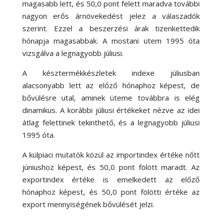
magasabb lett, és 50,0 pont felett maradva további
nagyon erős árnövekedést jelez a válaszadók
szerint. Ezzel a beszerzési árak tizenkettedik
hónapja magasabbak. A mostani ütem 1995 óta
vizsgálva a legnagyobb júliusi.
A késztermékkészletek indexe júliusban
alacsonyabb lett az előző hónaphoz képest, de
bővülésre utal, aminek üteme továbbra is elég
dinamikus. A korábbi júliusi értékeket nézve az idei
átlag felettinek tekinthető, és a legnagyobb júliusi
1995 óta.
A külpiaci mutatók közül az importindex értéke nőtt
júniushoz képest, és 50,0 pont fölött maradt. Az
exportindex értéke is emelkedett az előző
hónaphoz képest, és 50,0 pont fölötti értéke az
export mennyiségének bővülését jelzi.