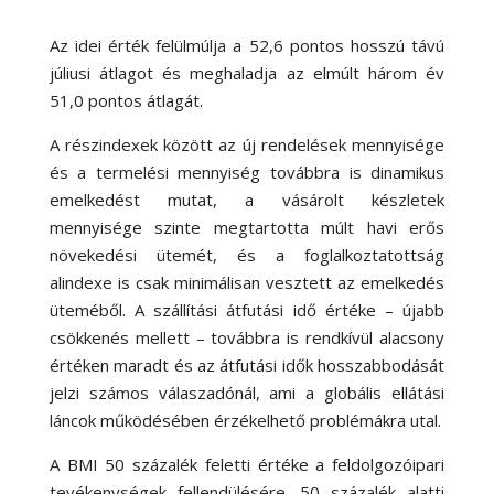
Az idei érték felülmúlja a 52,6 pontos hosszú távú
júliusi átlagot és meghaladja az elmúlt három év
51,0 pontos átlagát.
A részindexek között az új rendelések mennyisége
és a termelési mennyiség továbbra is dinamikus
emelkedést mutat, a vásárolt készletek
mennyisége szinte megtartotta múlt havi erős
növekedési ütemét, és a foglalkoztatottság
alindexe is csak minimálisan vesztett az emelkedés
üteméből. A szállítási átfutási idő értéke – újabb
csökkenés mellett – továbbra is rendkívül alacsony
értéken maradt és az átfutási idők hosszabbodását
jelzi számos válaszadónál, ami a globális ellátási
láncok működésében érzékelhető problémákra utal.
A BMI 50 százalék feletti értéke a feldolgozóipari
tevékenységek fellendülésére, 50 százalék alatti