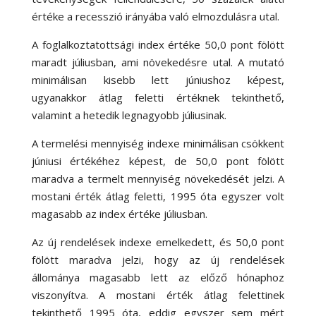
értéke a recesszió irányába való elmozdulásra utal.
A foglalkoztatottsági index értéke 50,0 pont fölött
maradt júliusban, ami növekedésre utal. A mutató
minimálisan kisebb lett júniushoz képest,
ugyanakkor átlag feletti értéknek tekinthető,
valamint a hetedik legnagyobb júliusinak.
A termelési mennyiség indexe minimálisan csökkent
júniusi értékéhez képest, de 50,0 pont fölött
maradva a termelt mennyiség növekedését jelzi. A
mostani érték átlag feletti, 1995 óta egyszer volt
magasabb az index értéke júliusban.
Az új rendelések indexe emelkedett, és 50,0 pont
fölött maradva jelzi, hogy az új rendelések
állománya magasabb lett az előző hónaphoz
viszonyítva. A mostani érték átlag felettinek
tekinthető 1995 óta, eddig egyszer sem mért