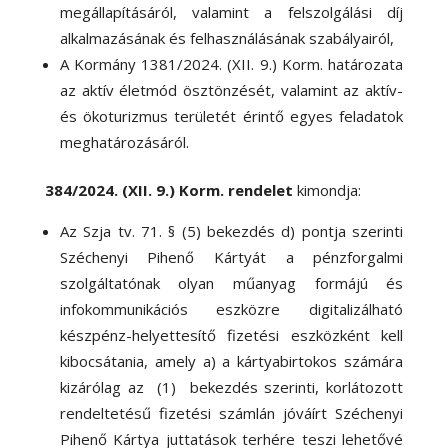
megállapításáról, valamint a felszolgálási díj
alkalmazásának és felhasználásának szabályairól,
A Kormány 1381/2024. (XII. 9.) Korm. határozata
az aktív életmód ösztönzését, valamint az aktív-
és ökoturizmus területét érintő egyes feladatok
meghatározásáról.
384/2024. (XII. 9.) Korm. rendelet
kimondja:
Az Szja tv. 71. § (5) bekezdés d) pontja szerinti
Széchenyi Pihenő Kártyát a pénzforgalmi
szolgáltatónak olyan műanyag formájú és
infokommunikációs eszközre digitalizálható
készpénz-helyettesítő fizetési eszközként kell
kibocsátania, amely a) a kártyabirtokos számára
kizárólag az (1) bekezdés szerinti, korlátozott
rendeltetésű fizetési számlán jóváírt Széchenyi
Pihenő Kártya juttatások terhére teszi lehetővé