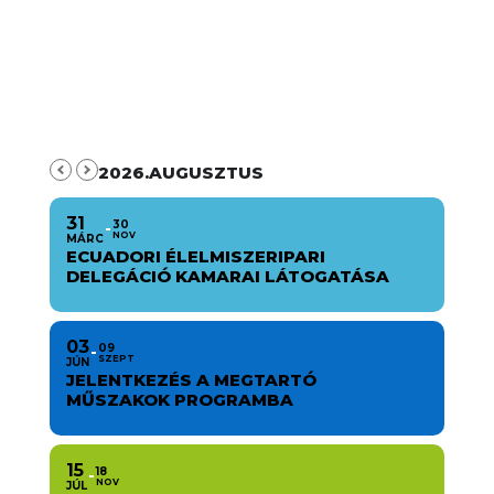
2026.AUGUSZTUS
31
30
NOV
MÁRC
ECUADORI ÉLELMISZERIPARI
DELEGÁCIÓ KAMARAI LÁTOGATÁSA
03
09
SZEPT
JÚN
JELENTKEZÉS A MEGTARTÓ
MŰSZAKOK PROGRAMBA
15
18
NOV
JÚL