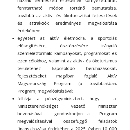
hazánk természeti értékeinek környezetbarát,
fenntartható módon történő bemutatása,
továbbá az aktív- és ökoturisztikai fejlesztések
és attrakciók eredményes megvalósítása
érdekében:
egyetért az aktív életmódra, a sportolás
elősegítésére, ösztönzésére irányuló
szemléletformáló kampányokat, programokat és
ezen célokhoz, valamint az aktív- és ökoturizmus
területéhez kapcsolódó beruházásokat,
fejlesztéseket magában foglaló Aktív
Magyarország Program (a továbbiakban:
Program) megvalósításával;
felhívja a pénzügyminisztert, hogy – a
Miniszterelnökséget vezető miniszter
bevonásával – gondoskodjon a Program
megvalósításával összefüggő feladatok
finanszírozása érdekében a 2025. évben 10 000