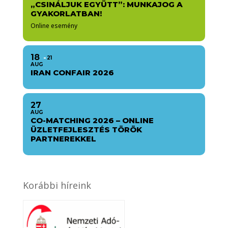
„CSINÁLJUK EGYÜTT”: MUNKAJOG A
GYAKORLATBAN!
Online esemény
18
21
AUG
IRAN CONFAIR 2026
27
AUG
CO-MATCHING 2026 – ONLINE
ÜZLETFEJLESZTÉS TÖRÖK
PARTNEREKKEL
Korábbi híreink