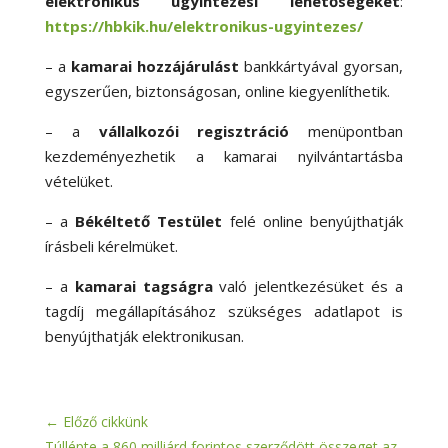
elektronikus ügyintézési lehetőségeket
:
https://hbkik.hu/elektronikus-ugyintezes/
– a
kamarai hozzájárulást
bankkártyával gyorsan,
egyszerűen, biztonságosan, online kiegyenlíthetik.
– a
vállalkozói regisztráció
menüpontban
kezdeményezhetik a kamarai nyilvántartásba
vételüket.
– a
Békéltető Testület
felé online benyújthatják
írásbeli kérelmüket.
– a
kamarai tagságra
való jelentkezésüket és a
tagdíj megállapításához szükséges adatlapot is
benyújthatják elektronikusan.
←
Előző cikkünk
Túllépte a 860 milliárd forintos szerződött összeget az