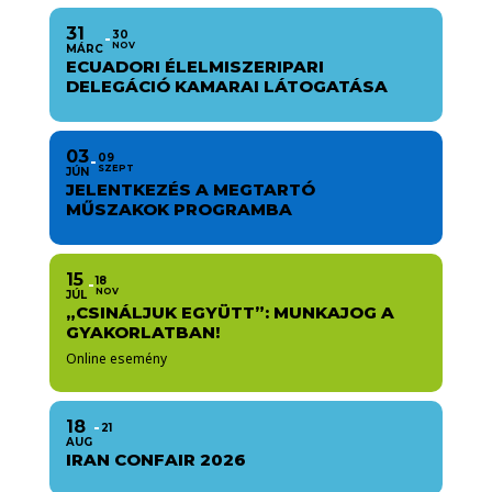
31
30
NOV
MÁRC
ECUADORI ÉLELMISZERIPARI
DELEGÁCIÓ KAMARAI LÁTOGATÁSA
03
09
SZEPT
JÚN
JELENTKEZÉS A MEGTARTÓ
MŰSZAKOK PROGRAMBA
15
18
NOV
JÚL
„CSINÁLJUK EGYÜTT”: MUNKAJOG A
GYAKORLATBAN!
Online esemény
18
21
AUG
IRAN CONFAIR 2026