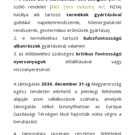
szóló rendelet (
Net Zero Industry Act,
NZIA)
hatálya alá tartozó
termékek gyártásával
(például napelemrendszerek, hőenergiatároló
rendszerek, geotermikus erőművek gyártása);
e termékekhez tartozó
kulcsfontosságú
alkatrészek
gyártásával; valamint
az előbbiekhez szükséges
kritikus fontosságú
nyersanyagok
előállításával vagy
visszanyerésével.
A támogatás
2030. december 31-ig
Magyarország
egész területén elérhető a jelenlegi feltételek
alapján azon vállalkozások számára, amelyek
támogatás nélkül bizonyíthatóan az Európai
Gazdasági Térségen kívül hajtották volna végre a
beruházást.
A támogatási program részletes feltételeit