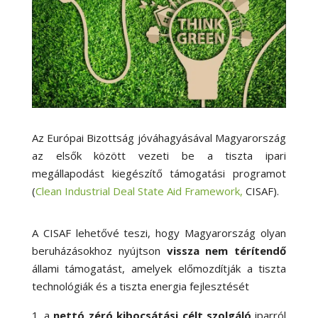
Az Európai Bizottság jóváhagyásával Magyarország
az elsők között vezeti be a tiszta ipari
megállapodást kiegészítő támogatási programot
(
Clean Industrial Deal State Aid Framework,
CISAF).
A CISAF lehetővé teszi, hogy Magyarország olyan
beruházásokhoz nyújtson
vissza nem térítendő
állami támogatást, amelyek előmozdítják a tiszta
technológiák és a tiszta energia fejlesztését
a
nettó zéró kibocsátási célt szolgáló
iparról