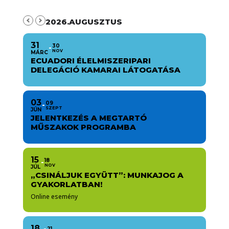
2026.AUGUSZTUS
31
30
NOV
MÁRC
ECUADORI ÉLELMISZERIPARI
DELEGÁCIÓ KAMARAI LÁTOGATÁSA
03
09
SZEPT
JÚN
JELENTKEZÉS A MEGTARTÓ
MŰSZAKOK PROGRAMBA
15
18
NOV
JÚL
„CSINÁLJUK EGYÜTT”: MUNKAJOG A
GYAKORLATBAN!
Online esemény
18
21