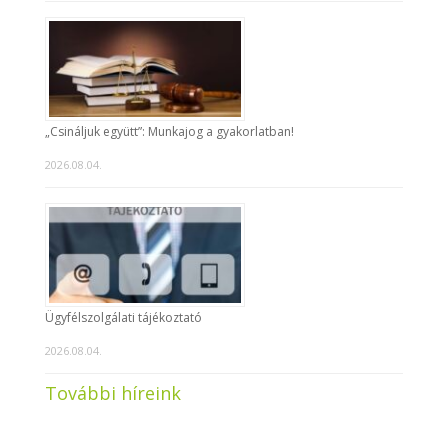
„Csináljuk együtt”: Munkajog a gyakorlatban!
2026.08.04.
Ügyfélszolgálati tájékoztató
2026.08.04.
További híreink