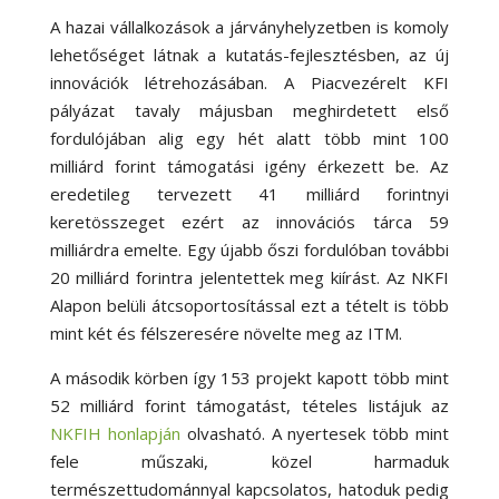
A hazai vállalkozások a járványhelyzetben is komoly
lehetőséget látnak a kutatás-fejlesztésben, az új
innovációk létrehozásában. A Piacvezérelt KFI
pályázat tavaly májusban meghirdetett első
fordulójában alig egy hét alatt több mint 100
milliárd forint támogatási igény érkezett be. Az
eredetileg tervezett 41 milliárd forintnyi
keretösszeget ezért az innovációs tárca 59
milliárdra emelte. Egy újabb őszi fordulóban további
20 milliárd forintra jelentettek meg kiírást. Az NKFI
Alapon belüli átcsoportosítással ezt a tételt is több
mint két és félszeresére növelte meg az ITM.
A második körben így 153 projekt kapott több mint
52 milliárd forint támogatást, tételes listájuk az
NKFIH honlapján
olvasható. A nyertesek több mint
fele műszaki, közel harmaduk
természettudománnyal kapcsolatos, hatoduk pedig