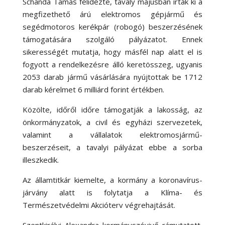
Schanda Tamás felidézte, tavaly májusban írták ki a
megfizethető árú elektromos gépjármű és
segédmotoros kerékpár (robogó) beszerzésének
támogatására szolgáló pályázatot. Ennek
sikerességét mutatja, hogy másfél nap alatt el is
fogyott a rendelkezésre álló keretösszeg, ugyanis
2053 darab jármű vásárlására nyújtottak be 1712
darab kérelmet 6 milliárd forint értékben.
Közölte, időről időre támogatják a lakosság, az
önkormányzatok, a civil és egyházi szervezetek,
valamint a vállalatok elektromosjármű-
beszerzéseit, a tavalyi pályázat ebbe a sorba
illeszkedik.
Az államtitkár kiemelte, a kormány a koronavírus-
járvány alatt is folytatja a Klíma- és
Természetvédelmi Akcióterv végrehajtását.