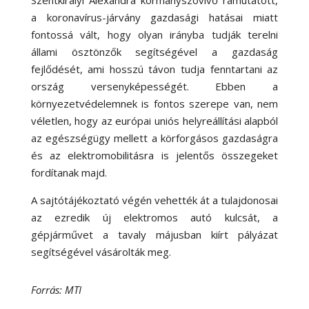
Szentkirályi Alexandra kormányszóvivő rámutatott,
a koronavírus-járvány gazdasági hatásai miatt
fontossá vált, hogy olyan irányba tudják terelni
állami ösztönzők segítségével a gazdaság
fejlődését, ami hosszú távon tudja fenntartani az
ország versenyképességét. Ebben a
környezetvédelemnek is fontos szerepe van, nem
véletlen, hogy az európai uniós helyreállítási alapból
az egészségügy mellett a körforgásos gazdaságra
és az elektromobilitásra is jelentős összegeket
fordítanak majd.
A sajtótájékoztató végén vehették át a tulajdonosai
az ezredik új elektromos autó kulcsát, a
gépjárművet a tavaly májusban kiírt pályázat
segítségével vásárolták meg.
Forrás: MTI