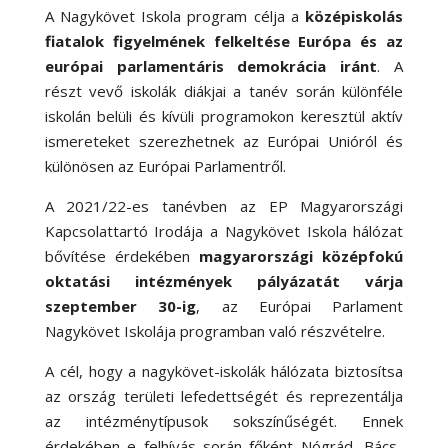
A Nagykövet Iskola program célja a
középiskolás
fiatalok figyelmének felkeltése Európa és az
európai parlamentáris demokrácia iránt
. A
részt vevő iskolák diákjai a tanév során különféle
iskolán belüli és kívüli programokon keresztül aktív
ismereteket szerezhetnek az Európai Unióról és
különösen az Európai Parlamentről.
A 2021/22-es tanévben az EP Magyarországi
Kapcsolattartó Irodája a Nagykövet Iskola hálózat
bővítése érdekében
magyarországi középfokú
oktatási intézmények pályázatát várja
szeptember 30-ig
, az Európai Parlament
Nagykövet Iskolája programban való részvételre.
A cél, hogy a nagykövet-iskolák hálózata biztosítsa
az ország területi lefedettségét és reprezentálja
az intézménytípusok sokszínűségét. Ennek
érdekében e felhívás során főként Nógrád, Bács-