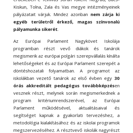
Kiskun, Tolna, Zala és Vas megye intézményeinek
pályázatait várjuk. Mindez azonban
nem zárja ki
egyéb területről érkező, magas színvonalú
pályamunka sikerét
.
Az Európai Parlament Nagykövet Iskolája
programban részt vevő diákok és tanárok
megismerik az európai polgári szerepvállalás kínálta
lehetőségeket és az Európai Parlament szerepét a
döntéshozatali folyamatban. A programot az
iskolákban vezető tanárok az első évben egy
30
órás akkreditált pedagógus továbbképzés
en
vesznek részt, melynek során megismerkednek a
program kritériumrendszerével, az Európai
Parlament működésével, aktualitásaival és
segítséget kapnak a gyakorlati tervezéshez, a
metodológia kialakításához és az iskolai programok
megszervezéséhez. A résztvevő iskolák nagyrészt