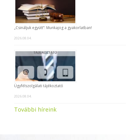
„Csináljuk együtt”: Munkajog a gyakorlatban!
2026.08.04.
Ügyfélszolgálati tájékoztató
2026.08.04.
További híreink