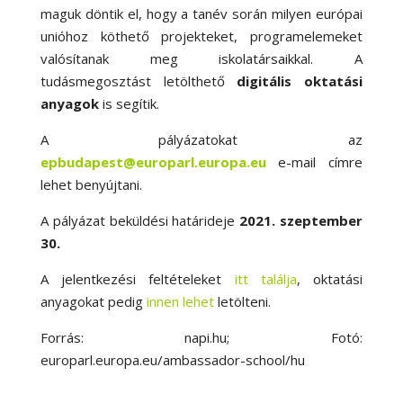
maguk döntik el, hogy a tanév során milyen európai
unióhoz köthető projekteket, programelemeket
valósítanak meg iskolatársaikkal. A
tudásmegosztást letölthető
digitális oktatási
anyagok
is segítik.
A pályázatokat az
epbudapest@europarl.europa.eu
e-mail címre
lehet benyújtani.
A pályázat beküldési határideje
2021. szeptember
30.
A jelentkezési feltételeket
itt találja
, oktatási
anyagokat pedig
innen lehet
letölteni.
Forrás: napi.hu; Fotó:
europarl.europa.eu/ambassador-school/hu