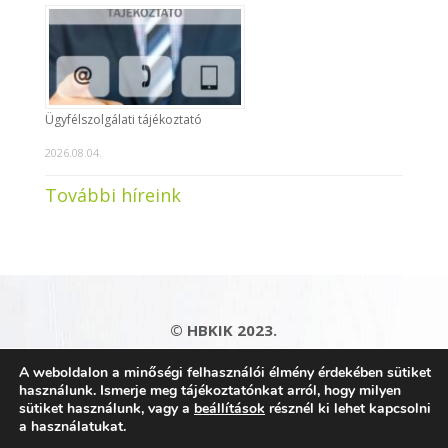
Ügyfélszolgálati tájékoztató
2026.08.04.
További híreink
© HBKIK 2023.
Adatkezelési tájékoztató
|
Impresszum
|
A weboldalon a minőségi felhasználói élmény érdekében sütiket
Kapcsolat
|
Honlaptérkép
használunk. Ismerje meg tájékoztatónkat arról, hogy milyen
sütiket használunk, vagy a
beállítások
résznél ki lehet kapcsolni
a használatukat.