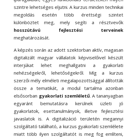
szintre lehetséges eljutni. A kurzus minden technikai
megoldás esetén több érettségi szintet
különböztet meg, mely segíti a résztvevők
hosszútávú fejlesztési terveinek
meghatározását.
A képzés során az adott szektorban aktív, magasan
digitalizált magyar vállalatok képviselőivel készült
interjúkat lehet meghallgatni a gyakorlati
nehézségekről, lehetőségekről. Míg a kurzus
szerzői mély elméleti megalapozottsággal állították
össze a tematikát, a modul tartalma azonban
elsősorban
gyakorlati szemléletű
. A tananyagban
egyaránt bemutatásra kerülnek üzleti jó
gyakorlatok, esettanulmányok, illetve fejlesztési
javaslatok is. A digitalizáció területén megannyi
szolgáltató található, a kurzus gyakorlati szemlélete
miatt több ilyen szolgáltatót is meg fog említeni,