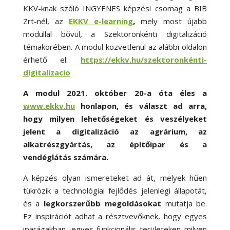
KKV-knak szóló INGYENES képzési csomag a BIB
Zrt-nél, az
EKKV e-learning
,
mely most újabb
modullal bővül, a Szektoronkénti digitalizáció
témakörében. A modul közvetlenül az alábbi oldalon
érhető el:
https://ekkv.hu/szektoronkénti-
digitalizacio
A modul 2021. október 20-a óta éles a
www.ekkv.hu
honlapon, és választ ad arra,
hogy milyen lehetőségeket és veszélyeket
jelent a digitalizáció az agrárium, az
alkatrészgyártás, az építőipar és a
vendéglátás számára.
A képzés olyan ismereteket ad át, melyek hűen
tükrözik a technológiai fejlődés jelenlegi állapotát,
és a
legkorszerűbb megoldásokat
mutatja be.
Ez inspirációt adhat a résztvevőknek, hogy egyes
iparágakban, egyes funkcionális területeken milyen