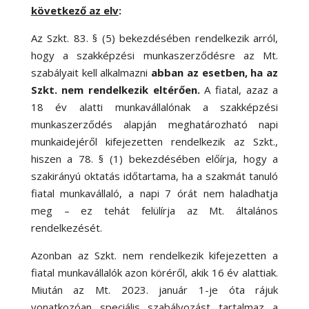
következő az elv
:
Az Szkt. 83. § (5) bekezdésében rendelkezik arról,
hogy a szakképzési munkaszerződésre az Mt.
szabályait kell alkalmazni
abban az esetben, ha az
Szkt. nem rendelkezik eltérően.
A fiatal, azaz a
18 év alatti munkavállalónak a szakképzési
munkaszerződés alapján meghatározható napi
munkaidejéről kifejezetten rendelkezik az Szkt.,
hiszen a 78. § (1) bekezdésében előírja, hogy a
szakirányú oktatás időtartama, ha a szakmát tanuló
fiatal munkavállaló, a napi 7 órát nem haladhatja
meg – ez tehát felülírja az Mt. általános
rendelkezését.
Azonban az Szkt. nem rendelkezik kifejezetten a
fiatal munkavállalók azon köréről, akik 16 év alattiak.
Miután az Mt. 2023. január 1-je óta rájuk
vonatkozóan speciális szabályozást tartalmaz a