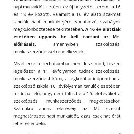
napi munkaidőt illetően, ez új helyzetet teremt a 16
és 18 év közötti, valamint a 16 év alatti szakmát
tanulók napi munkaidejére vonatkozó szabályok
megkülönböztetése tekintetében
. A 16 év alattiak
esetében ugyanis be kell tartani az Mt.
előírásait,
amennyiben szakképzési
munkaszerződéssel rendelkeznek.
Mivel erre a technikumban nem lesz mód, hiszen
legelőször a 11. évfolyamon tudnak szakképzési
munkaszerződést kötni, a legkorábbi
időpontban a
s
zakképző iskola 10. évfolyamán tanulók esetében
fordulhat elő, hogy nem töltik be a 16. életévüket a
szakképzési munkaszerződés megkötésekor.
Számukra annak eléréséig az Mt. szerint
meghatározott napi munkaidőt, azaz csak hat órát
lehet elrendelni.