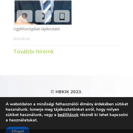
Ügyfélszolgálati tájékoztató
2026.08.04.
További híreink
© HBKIK 2023.
Adatkezelési tájékoztató
|
Impresszum
|
A weboldalon a minőségi felhasználói élmény érdekében sütiket
Kapcsolat
|
Honlaptérkép
használunk. Ismerje meg tájékoztatónkat arról, hogy milyen
sütiket használunk, vagy a
beállítások
résznél ki lehet kapcsolni
a használatukat.
Elfogad