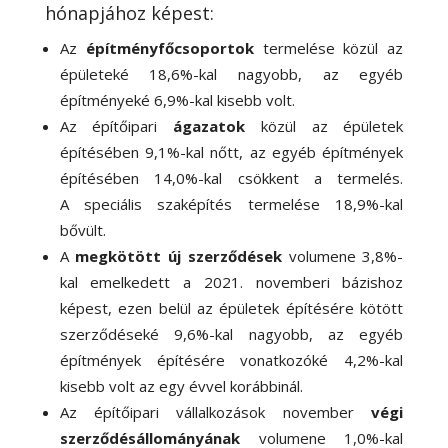
hónapjához képest:
Az
építményfőcsoportok
termelése közül az
épületeké 18,6
%-
kal nagyobb, az egyéb
építményeké 6,9
%-
kal kisebb volt.
Az építőipari
ágazatok
közül az épületek
építésében 9,1
%-
kal nőtt, az egyéb építmények
építésében 14,0
%-
kal csökkent a termelés.
A speciális szaképítés termelése 18,9
%-
kal
bővült.
A
megkötött új szerződések
volumene 3,8
%-
kal emelkedett a 2021. novemberi bázishoz
képest, ezen belül az épületek építésére kötött
szerződéseké 9,6
%-
kal nagyobb, az egyéb
építmények építésére vonatkozóké 4,2
%-
kal
kisebb volt az egy évvel korábbinál.
Az építőipari vállalkozások november
végi
szerződésállományának
volumene 1,0
%-
kal