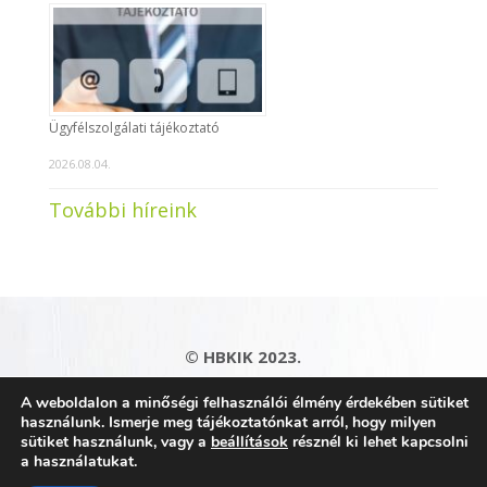
Ügyfélszolgálati tájékoztató
2026.08.04.
További híreink
© HBKIK 2023.
Adatkezelési tájékoztató
|
Impresszum
|
A weboldalon a minőségi felhasználói élmény érdekében sütiket
Kapcsolat
|
Honlaptérkép
használunk. Ismerje meg tájékoztatónkat arról, hogy milyen
sütiket használunk, vagy a
beállítások
résznél ki lehet kapcsolni
a használatukat.