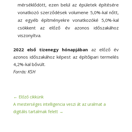
mérséklődött, ezen belül az épületek építésére
vonatkozó szerződések volumene 5,0
%-
kal nőtt,
az egyéb építményekre vonatkozóké 5,0
%-
kal
csökkent az előző év azonos időszakához
viszonyítva.
2022 első tizenegy hónapjában
az előző év
azonos időszakához képest az építőipari termelés
4,2
%-
kal bővült.
Forrás: KSH
←
Előző cikkünk
A mesterséges intelligencia veszi át az uralmat a
digitális tartalmak felett
→