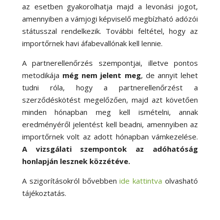
az esetben gyakorolhatja majd a levonási jogot,
amennyiben a vámjogi képviselő megbízható adózói
státusszal rendelkezik. További feltétel, hogy az
importőrnek havi áfabevallónak kell lennie.
A partnerellenőrzés szempontjai, illetve pontos
metodikája
még nem jelent meg
, de annyit lehet
tudni róla, hogy a partnerellenőrzést a
szerződéskötést megelőzően, majd azt követően
minden hónapban meg kell ismételni, annak
eredményéről jelentést kell beadni, amennyiben az
importőrnek volt az adott hónapban vámkezelése.
A vizsgálati szempontok az adóhatóság
honlapján lesznek közzétéve.
A szigorításokról bővebben
ide kattintva
olvasható
tájékoztatás.