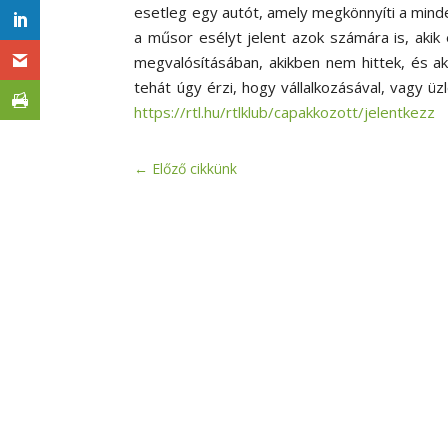
esetleg egy autót, amely megkönnyíti a minde
a műsor esélyt jelent azok számára is, akik
megvalósításában, akikben nem hittek, és ak
tehát úgy érzi, hogy vállalkozásával, vagy üzl
https://rtl.hu/rtlklub/capakkozott/jelentkezz
←
Előző cikkünk