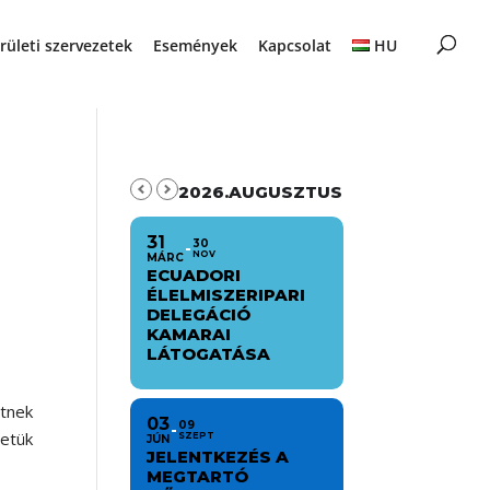
rületi szervezetek
Események
Kapcsolat
HU
2026.AUGUSZTUS
31
30
NOV
MÁRC
ECUADORI
ÉLELMISZERIPARI
DELEGÁCIÓ
KAMARAI
LÁTOGATÁSA
etnek
03
09
letük
SZEPT
JÚN
JELENTKEZÉS A
MEGTARTÓ