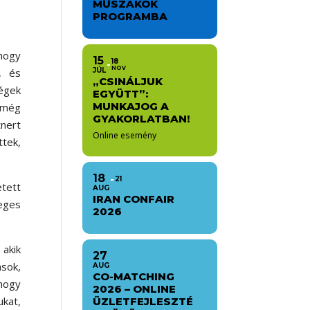
MŰSZAKOK
PROGRAMBA
 hogy
15
18
NOV
, és
JÚL
„CSINÁLJUK
égek
EGYÜTT”:
MUNKAJOG A
n még
GYAKORLATBAN!
tnert
Online esemény
tek,
18
21
etett
AUG
IRAN CONFAIR
leges
2026
 akik
27
ások,
AUG
CO-MATCHING
hogy
2026 – ONLINE
ukat,
ÜZLETFEJLESZTÉ