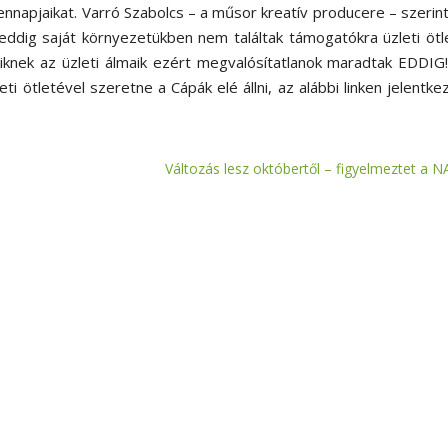
nnapjaikat. Varró Szabolcs – a műsor kreatív producere – szerint
 eddig saját környezetükben nem találtak támogatókra üzleti ötl
iknek az üzleti álmaik ezért megvalósítatlanok maradtak EDDIG!
eti ötletével szeretne a Cápák elé állni, az alábbi linken jelentke
Változás lesz októbertől – figyelmeztet a N