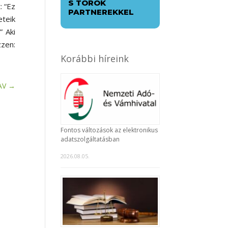
S TÖRÖK
: “Ez
PARTNEREKKEL
eteik
” Aki
zzen:
Korábbi híreink
AV
→
Fontos változások az elektronikus
adatszolgáltatásban
2026.08.05.