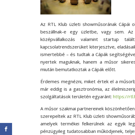
Az RTL Klub üzleti showműsorának Cápái ol
beszállnak-e egy üzletbe, vagy sem. Az
középvállalkozás valamint startup ta
kapcsolatrendszerüket kiterjesztve, eladása
ismertebbé – és tudtak a Cápák segítségével
nyertek maguknak, hanem a műsor sikeres
miután bemutatkoztak a Cápák előtt.
Érdemes megnézni, miket értek el a műsorban
már eddig is a gasztronómia, az élelmiszer
szolgáltatások területén egyaránt:
https://rtl
A műsor szakmai partnereinek köszönhetően p
szerepeltek az RTL Klub üzleti showműsoráb
amelyek termékei felkerülnek az egyik leg
pénzügyileg tudatosabban működjenek, teljes