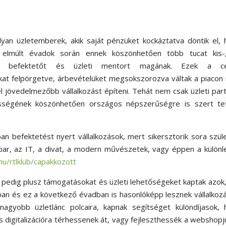
yan üzletemberek, akik saját pénzüket kockáztatva döntik el,
 elmúlt évadok során ennek köszönhetően több tucat kis-
lált befektetőt és üzleti mentort magának. Ezek a c
ikat felpörgetve, árbevételüket megsokszorozva váltak a piaco
 jövedelmezőbb vállalkozást építeni. Tehát nem csak üzleti par
ségének köszönhetően országos népszerűségre is szert tet
 befektetést nyert vállalkozások, mert sikersztorik sora szül
ipar, az IT, a divat, a modern művészetek, vagy éppen a külön
.hu/rtlklub/capakkozott
edig plusz támogatásokat és üzleti lehetőségeket kaptak azok,
an és ez a következő évadban is hasonlóképp lesznek vállalkoz
nagyobb üzletlánc polcaira, kapnak segítséget különdíjasok, 
 digitalizációra térhessenek át, vagy fejleszthessék a webshopj