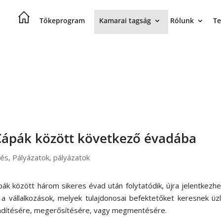
Tőkeprogram
Kamarai tagság
Rólunk
Te
 Cápák között következő évadába
lés
,
Pályázatok
,
pályázatok
pák között három sikeres évad után folytatódik, újra jelentkezh
 a vállalkozások, melyek tulajdonosai befektetőket keresnek üz
endítésére, megerősítésére, vagy megmentésére.