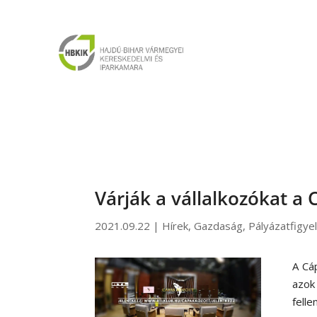
Várják a vállalkozókat a
2021.09.22
|
Hírek
,
Gazdaság
,
Pályázatfigye
A Cá
azok
fell