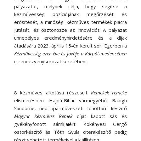
pályázatot, melynek célja, hogy segítse a
kézművesség pozíciójának megőrzését és
erősítését, a minőségi kézműves termékek piacra
jutását, és ösztönözze az innovációt. A pályázat
ünnepélyes eredményhirdetésére és a díjak
átadására 2023. április 15-én került sor, Egerben a
Kézművesség ezer éve és jövője a Kárpát-medencében
c. rendezvénysorozat keretében.
8 kézműves alkotása részesült
Remekek remeke
elismerésben. Hajdú-Bihar vármegyéből Balogh
Sándorné, népi iparművészeti fonottáru készítő
Magyar Kézműves Remek
díjat kapott sás és
gyékényfonott sámlijaiért. Kökényesi Gergő
ostorkészítő ás Tóth Gyula citerakészítő pedig
részt vehetett termékeivel a kiállításon.