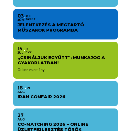
03
09
SZEPT
JÚN
JELENTKEZÉS A MEGTARTÓ
MŰSZAKOK PROGRAMBA
15
18
NOV
JÚL
„CSINÁLJUK EGYÜTT”: MUNKAJOG A
GYAKORLATBAN!
Online esemény
18
21
AUG
IRAN CONFAIR 2026
27
AUG
CO-MATCHING 2026 – ONLINE
ÜZLETFEJLESZTÉS TÖRÖK