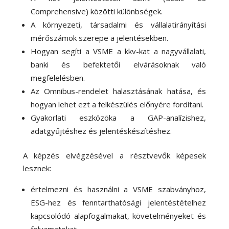
Comprehensive) közötti különbségek.
A környezeti, társadalmi és vállalatirányítási
mérőszámok szerepe a jelentésekben.
Hogyan segíti a VSME a kkv-kat a nagyvállalati,
banki és befektetői elvárásoknak való
megfelelésben.
Az Omnibus-rendelet halasztásának hatása, és
hogyan lehet ezt a felkészülés előnyére fordítani.
Gyakorlati eszközöka a GAP-analízishez,
adatgyűjtéshez és jelentéskészítéshez.
A képzés elvégzésével a résztvevők képesek
lesznek:
értelmezni és használni a VSME szabványhoz,
ESG-hez és fenntarthatósági jelentéstételhez
kapcsolódó alapfogalmakat, követelményeket és