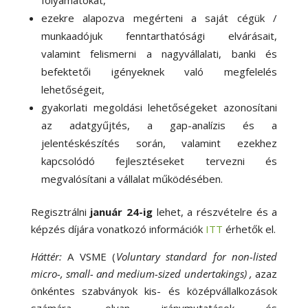
folyamatokat,
ezekre alapozva megérteni a saját cégük /
munkaadójuk fenntarthatósági elvárásait,
valamint felismerni a nagyvállalati, banki és
befektetői igényeknek való megfelelés
lehetőségeit,
gyakorlati megoldási lehetőségeket azonosítani
az adatgyűjtés, a gap-analízis és a
jelentéskészítés során, valamint ezekhez
kapcsolódó fejlesztéseket tervezni és
megvalósítani a vállalat működésében.
Regisztrálni
január 24-ig
lehet, a részvételre és a
képzés díjára vonatkozó információk
ITT
érhetők el.
Háttér:
A VSME (
Voluntary standard for
non-listed
micro-, small- and medium-sized undertakings) ,
azaz
önkéntes szabványok kis- és középvállalkozások