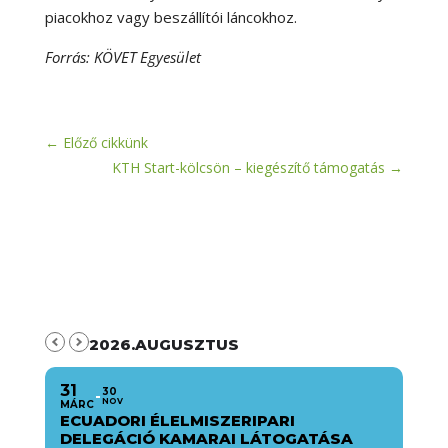
piacokhoz vagy beszállítói láncokhoz.
Forrás: KÖVET Egyesület
←
Előző cikkünk
KTH Start-kölcsön – kiegészítő támogatás
→
2026.AUGUSZTUS
31
30
NOV
MÁRC
ECUADORI ÉLELMISZERIPARI
DELEGÁCIÓ KAMARAI LÁTOGATÁSA