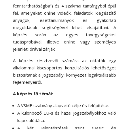
fenntarthatóságba”) és 4 szakmai tantárgyból épül
fel, amelyeket online videók, feladatok, kiegészítő
anyagok, esettanulmányok és gyakorlati
megoldások segítségével lehet elsajátítani. A
képzés során az egyes tanegységeket
tudáspróbával, illetve online vagy személyes
jelenléti órával zárják.
A képzés résztvevői számára az oktatók egy
alkalommal kiscsoportos konzultációs lehetőséget
biztosítanak a jogszabályi környezet legaktuálisabb
fejleményeiről.
A képzés fő témái:
A VSME szabvány alapvető célje és felépítése.
A különböző EU-s és hazai jogszabályokhoz való
kapcsolódása.
A két jelentéstételi szint (Basic és