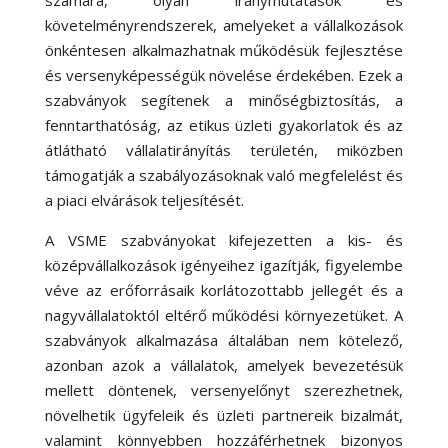
számára, olyan iránymutatások és
követelményrendszerek, amelyeket a vállalkozások
önkéntesen alkalmazhatnak működésük fejlesztése
és versenyképességük növelése érdekében. Ezek a
szabványok segítenek a minőségbiztosítás, a
fenntarthatóság, az etikus üzleti gyakorlatok és az
átlátható vállalatirányítás területén, miközben
támogatják a szabályozásoknak való megfelelést és
a piaci elvárások teljesítését.
A VSME szabványokat kifejezetten a kis- és
középvállalkozások igényeihez igazítják, figyelembe
véve az erőforrásaik korlátozottabb jellegét és a
nagyvállalatoktól eltérő működési környezetüket. A
szabványok alkalmazása általában nem kötelező,
azonban azok a vállalatok, amelyek bevezetésük
mellett döntenek, versenyelőnyt szerezhetnek,
növelhetik ügyfeleik és üzleti partnereik bizalmát,
valamint könnyebben hozzáférhetnek bizonyos