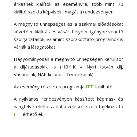
érkeznek kiállítók az eseményre, több mint 70
kiállító szokta képviselni magát a rendezvényen.
A megnyitó ünnepséget és a szakmai előadásokat
követően kiállítás és vásár, helyben igénybe vehető
szolgáltatások, valamint szórakoztató programok is
várják a látogatókat.
Hagyományosan a megnyitó ünnepségen kerül sor
a díjátadásokra is (HBKIK – Nyíri István díj,
Vásárdíjak, NAK különdíj, Termékdíjak).
Az esemény részletes programja
ITT
található.
A nyilvános rendezvényen készített képmás- és
hangfelvételről és adatkezelésről szóló tájékoztató
ITT
érhető el.