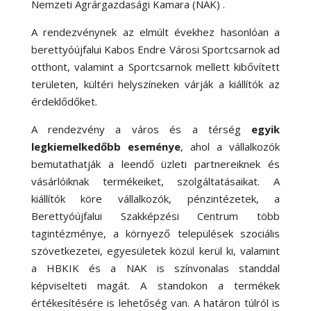
Nemzeti Agrárgazdasági Kamara (NAK) .
A rendezvénynek az elmúlt évekhez hasonlóan a
berettyóújfalui Kabos Endre Városi Sportcsarnok ad
otthont, valamint a Sportcsarnok mellett kibővített
területen, kültéri helyszíneken várják a kiállítók az
érdeklődőket.
A rendezvény a város és a térség
egyik
legkiemelkedőbb eseménye
, ahol a vállalkozók
bemutathatják a leendő üzleti partnereiknek és
vásárlóiknak termékeiket, szolgáltatásaikat. A
kiállítók köre vállalkozók, pénzintézetek, a
Berettyóújfalui Szakképzési Centrum több
tagintézménye, a környező települések szociális
szövetkezetei, egyesületek közül kerül ki, valamint
a HBKIK és a NAK is színvonalas standdal
képviselteti magát. A standokon a termékek
értékesítésére is lehetőség van. A határon túlról is