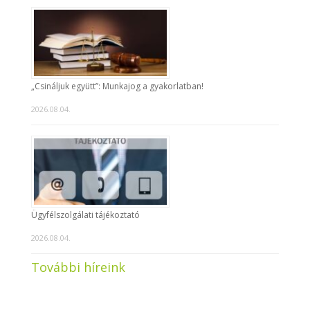
„Csináljuk együtt”: Munkajog a gyakorlatban!
2026.08.04.
Ügyfélszolgálati tájékoztató
2026.08.04.
További híreink