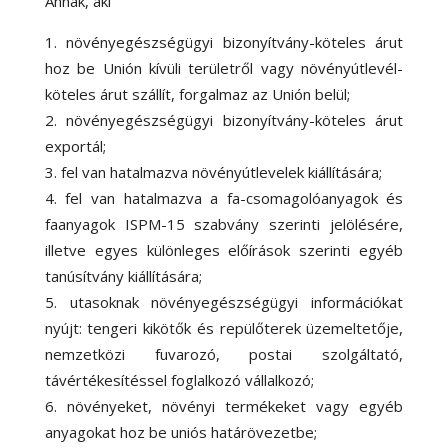
Annak, aki
növényegészségügyi bizonyítvány-köteles árut
hoz be Unión kívüli területről vagy növényútlevél-
köteles árut szállít, forgalmaz az Unión belül;
növényegészségügyi bizonyítvány-köteles árut
exportál;
fel van hatalmazva növényútlevelek kiállítására;
fel van hatalmazva a fa-csomagolóanyagok és
faanyagok ISPM-15 szabvány szerinti jelölésére,
illetve egyes különleges előírások szerinti egyéb
tanúsítvány kiállítására;
utasoknak növényegészségügyi információkat
nyújt: tengeri kikötők és repülőterek üzemeltetője,
nemzetközi fuvarozó, postai szolgáltató,
távértékesítéssel foglalkozó vállalkozó;
növényeket, növényi termékeket vagy egyéb
anyagokat hoz be uniós határövezetbe;