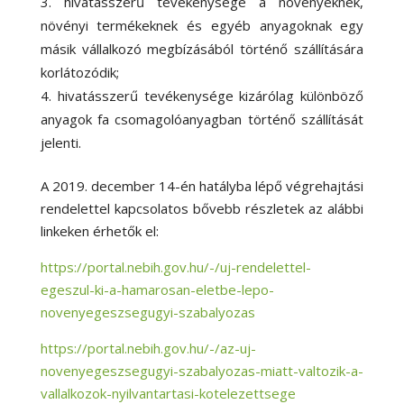
hivatásszerű tevékenysége a növényeknek,
növényi termékeknek és egyéb anyagoknak egy
másik vállalkozó megbízásából történő szállítására
korlátozódik;
hivatásszerű tevékenysége kizárólag különböző
anyagok fa csomagolóanyagban történő szállítását
jelenti.
A 2019. december 14-én hatályba lépő végrehajtási
rendelettel kapcsolatos bővebb részletek az alábbi
linkeken érhetők el:
https://portal.nebih.gov.hu/-/uj-rendelettel-
egeszul-ki-a-hamarosan-eletbe-lepo-
novenyegeszsegugyi-szabalyozas
https://portal.nebih.gov.hu/-/az-uj-
novenyegeszsegugyi-szabalyozas-miatt-valtozik-a-
vallalkozok-nyilvantartasi-kotelezettsege