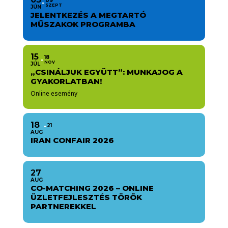
09
SZEPT
JÚN
JELENTKEZÉS A MEGTARTÓ
MŰSZAKOK PROGRAMBA
15
18
NOV
JÚL
„CSINÁLJUK EGYÜTT”: MUNKAJOG A
GYAKORLATBAN!
Online esemény
18
21
AUG
IRAN CONFAIR 2026
27
AUG
CO-MATCHING 2026 – ONLINE
ÜZLETFEJLESZTÉS TÖRÖK
PARTNEREKKEL