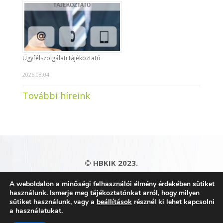
Ügyfélszolgálati tájékoztató
2026.08.04.
További híreink
© HBKIK 2023.
Adatkezelési tájékoztató
|
Impresszum
|
A weboldalon a minőségi felhasználói élmény érdekében sütiket
Kapcsolat
|
Honlaptérkép
használunk. Ismerje meg tájékoztatónkat arról, hogy milyen
sütiket használunk, vagy a
beállítások
résznél ki lehet kapcsolni
a használatukat.