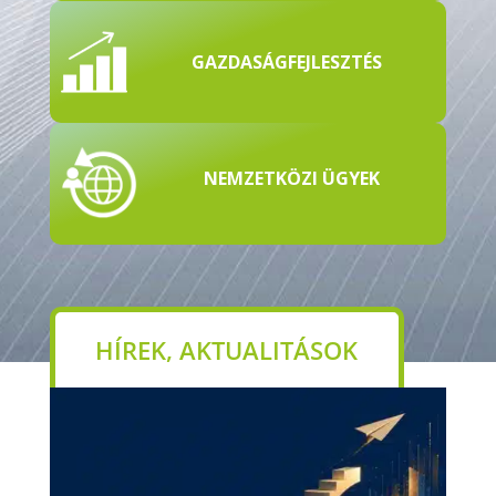
GAZDASÁGFEJLESZTÉS
NEMZETKÖZI ÜGYEK
HÍREK, AKTUALITÁSOK