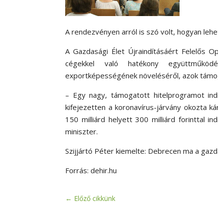
A rendezvényen arról is szó volt, hogyan leh
A Gazdasági Élet Újraindításáért Felelős Op
cégekkel való hatékony együttműködés
exportképességének növeléséről, azok támo
– Egy nagy, támogatott hitelprogramot indít
kifejezetten a koronavírus-járvány okozta 
150 milliárd helyett 300 milliárd forinttal 
miniszter.
Szijjártó Péter kiemelte: Debrecen ma a gazd
Forrás: dehir.hu
←
Előző cikkünk