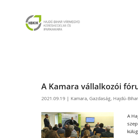
A Kamara vállalkozói fóru
2021.09.19
|
Kamara
,
Gazdaság
,
Hajdú-Biha
A Ha
szept
külüg