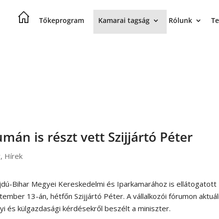
Tőkeprogram
Kamarai tagság
Rólunk
Te
mán is részt vett Szijjártó Péter
r
,
Hírek
jdú-Bihar Megyei Kereskedelmi és Iparkamarához is ellátogatott
ember 13-án, hétfőn Szijjártó Péter. A vállalkozói fórumon aktuál
yi és külgazdasági kérdésekről beszélt a miniszter.