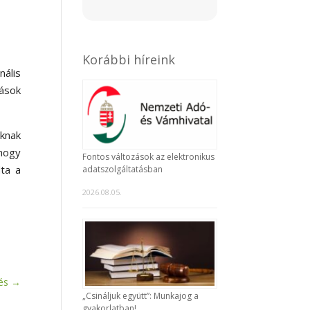
Korábbi híreink
nális
ások
-knak
 hogy
Fontos változások az elektronikus
dta a
adatszolgáltatásban
2026.08.05.
és
→
„Csináljuk együtt”: Munkajog a
gyakorlatban!