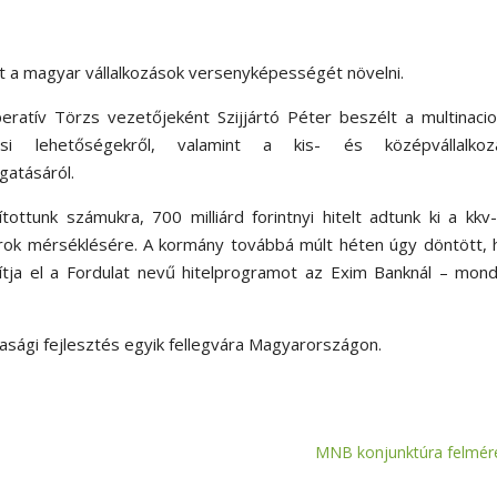
et a magyar vállalkozások versenyképességét növelni.
eratív Törzs vezetőjeként Szijjártó Péter beszélt a multinacio
i lehetőségekről, valamint a kis- és középvállalkoz
gatásáról.
ottunk számukra, 700 milliárd forintnyi hitelt adtunk ki a kkv
károk mérséklésére. A kormány továbbá múlt héten úgy döntött,
indítja el a Fordulat nevű hitelprogramot az Exim Banknál – mon
asági fejlesztés egyik fellegvára Magyarországon.
MNB konjunktúra felmér