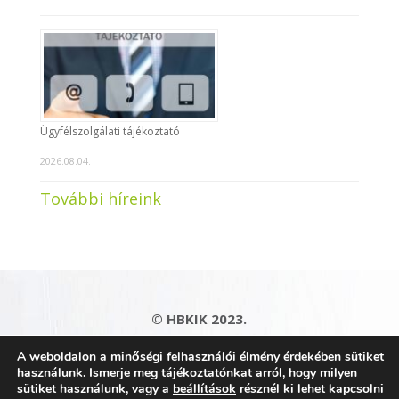
Ügyfélszolgálati tájékoztató
2026.08.04.
További híreink
© HBKIK 2023.
Adatkezelési tájékoztató
|
Impresszum
|
A weboldalon a minőségi felhasználói élmény érdekében sütiket
Kapcsolat
|
Honlaptérkép
használunk. Ismerje meg tájékoztatónkat arról, hogy milyen
sütiket használunk, vagy a
beállítások
résznél ki lehet kapcsolni