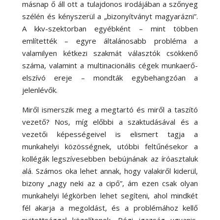
másnap ő áll ott a tulajdonos irodájában a szőnyeg
szélén és kényszerül a „bizonyítványt magyarázni”.
A kkv-szektorban egyébként – mint többen
említették – egyre általánosabb probléma a
valamilyen kétkezi szakmát választók csökkenő
száma, valamint a multinacionális cégek munkaerő-
elszívó ereje – mondták egybehangzóan a
jelenlévők.
Miről ismerszik meg a megtartó és miről a taszító
vezető? Nos, míg előbbi a szaktudásával és a
vezetői képességeivel is elismert tagja a
munkahelyi közösségnek, utóbbi feltűnésekor a
kollégák legszívesebben bebújnának az íróasztaluk
alá. Számos oka lehet annak, hogy valakiről kiderül,
bizony „nagy neki az a cipő”, ám ezen csak olyan
munkahelyi légkörben lehet segíteni, ahol mindkét
fél akarja a megoldást, és a problémához kellő