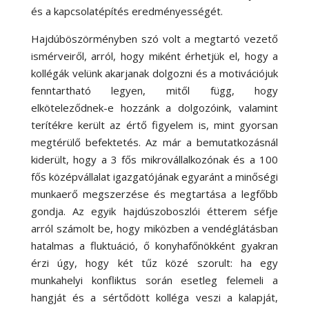
és a kapcsolatépítés eredményességét.
Hajdúböszörményben szó volt a megtartó vezető
ismérveiről, arról, hogy miként érhetjük el, hogy a
kollégák velünk akarjanak dolgozni és a motivációjuk
fenntartható legyen, mitől függ, hogy
elköteleződnek-e hozzánk a dolgozóink, valamint
terítékre került az értő figyelem is, mint gyorsan
megtérülő befektetés. Az már a bemutatkozásnál
kiderült, hogy a 3 fős mikrovállalkozónak és a 100
fős középvállalat igazgatójának egyaránt a minőségi
munkaerő megszerzése és megtartása a legfőbb
gondja. Az egyik hajdúszoboszlói étterem séfje
arról számolt be, hogy miközben a vendéglátásban
hatalmas a fluktuáció, ő konyhafőnökként gyakran
érzi úgy, hogy két tűz közé szorult: ha egy
munkahelyi konfliktus során esetleg felemeli a
hangját és a sértődött kolléga veszi a kalapját,