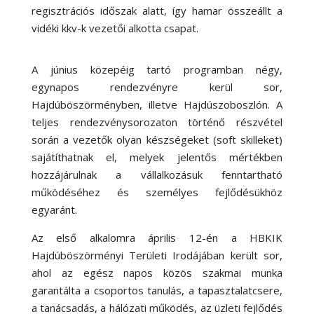
regisztrációs időszak alatt, így hamar összeállt a
vidéki kkv-k vezetői alkotta csapat.
A június közepéig tartó programban négy,
egynapos rendezvényre kerül sor,
Hajdúböszörményben, illetve Hajdúszoboszlón. A
teljes rendezvénysorozaton történő részvétel
során a vezetők olyan készségeket (soft skilleket)
sajátíthatnak el, melyek jelentős mértékben
hozzájárulnak a vállalkozásuk fenntartható
működéséhez és személyes fejlődésükhöz
egyaránt.
Az első alkalomra április 12-én a HBKIK
Hajdúböszörményi Területi Irodájában került sor,
ahol az egész napos közös szakmai munka
garantálta a csoportos tanulás, a tapasztalatcsere,
a tanácsadás, a hálózati működés, az üzleti fejlődés