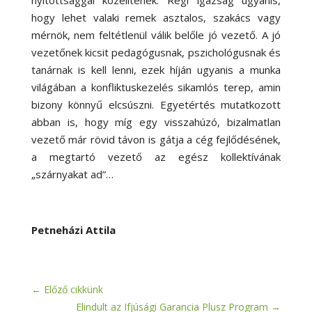
nyitottsággal közelítenek. Régi igazság ugyanis,
hogy lehet valaki remek asztalos, szakács vagy
mérnök, nem feltétlenül válik belőle jó vezető. A jó
vezetőnek kicsit pedagógusnak, pszichológusnak és
tanárnak is kell lenni, ezek híján ugyanis a munka
világában a konfliktuskezelés sikamlós terep, amin
bizony könnyű elcsúszni. Egyetértés mutatkozott
abban is, hogy míg egy visszahúzó, bizalmatlan
vezető már rövid távon is gátja a cég fejlődésének,
a megtartó vezető az egész kollektívának
„szárnyakat ad”…
Petneházi Attila
←
Előző cikkünk
Elindult az Ifjúsági Garancia Plusz Program
→