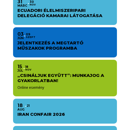
31
30
NOV
MÁRC
ECUADORI ÉLELMISZERIPARI
DELEGÁCIÓ KAMARAI LÁTOGATÁSA
03
09
SZEPT
JÚN
JELENTKEZÉS A MEGTARTÓ
MŰSZAKOK PROGRAMBA
15
18
NOV
JÚL
„CSINÁLJUK EGYÜTT”: MUNKAJOG A
GYAKORLATBAN!
Online esemény
18
21
AUG
IRAN CONFAIR 2026