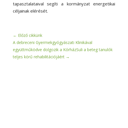
tapasztalataival segíti a kormányzat energetikai
céljainak elérését.
←
Előző cikkünk
A debreceni Gyermekgyógyászati Klinikával
együttműködve dolgozik a KórházSuli a beteg tanulók
teljes körű rehabilitációjáért
→