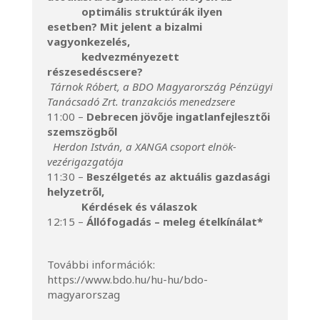
optimális struktúrák ilyen
esetben? Mit jelent a bizalmi
vagyonkezelés,
kedvezményezett
részesedéscsere?
Tárnok Róbert, a BDO Magyarország Pénzügyi
Tanácsadó Zrt. tranzakciós menedzsere
11:00 –
Debrecen jövője ingatlanfejlesztői
szemszögből
Herdon István, a XANGA csoport elnök-
vezérigazgatója
11:30 –
Beszélgetés az aktuális gazdasági
helyzetről,
Kérdések és válaszok
12:15 –
Állófogadás – meleg ételkínálat*
További információk:
https://www.bdo.hu/hu-hu/bdo-
magyarorszag