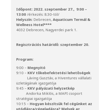
Időpont: 2022. szeptember 27., 9:00 –
13:00
/érkezés: 8:30-tól/
Helyszín:
Debrecen,
Aquaticum Termál &
Wellness Hotel****
4032 Debrecen, Nagyerdei park 1.
Regisztrációs határidő:
szeptember 20.
Program:
9:00 –
Megnyitó
9:10 –
KKV tőkebefektetési lehetőségek
Láving Gusztáv, a Hiventures vállalati
üzletágának igazgatója
9:45 –
KKV pályázati helyzetkép
Andorka Miklós, a MAPI csoport
stratégiai igazgatója
10:15 –
Hogyan készítsük fel cégünket az
utódlásra/cégeladásra? Melyek az