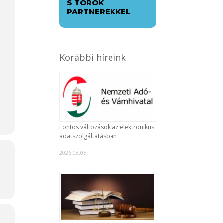
S TÖRÖK
PARTNEREKKEL
Korábbi híreink
Fontos változások az elektronikus
adatszolgáltatásban
2026.08.05.