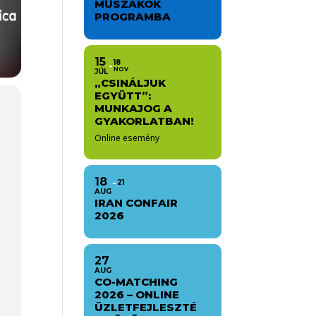
MŰSZAKOK
PROGRAMBA
15
18
NOV
JÚL
„CSINÁLJUK
EGYÜTT”:
MUNKAJOG A
GYAKORLATBAN!
Online esemény
18
21
AUG
IRAN CONFAIR
2026
27
AUG
CO-MATCHING
2026 – ONLINE
ÜZLETFEJLESZTÉ