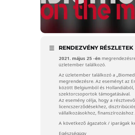
RENDEZVÉNY RÉSZLETEK
2021. május 25 -én
megrendezésre
üzletember találkozó.
Az üzletember találkozó a „Biomedi
megrendezésre. Az eseményt az En
között Belgiumból és Hollandiából,
szektorcsoportok támogatásával.
Az esemény célja, hogy a résztvevők
licencszerződésekhez, disztribúci
vállalkozásokhoz, finanszírozáshoz
A következő ágazatok / iparágak ké
Egészségügy