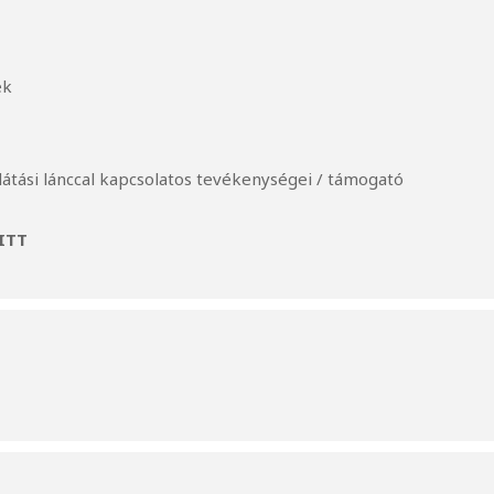
ek
látási lánccal kapcsolatos tevékenységei / támogató
ITT