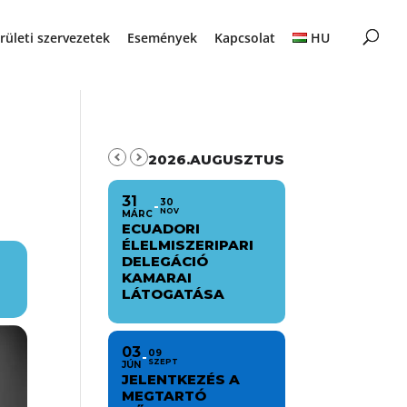
rületi szervezetek
Események
Kapcsolat
HU
2026.AUGUSZTUS
31
30
NOV
MÁRC
ECUADORI
ÉLELMISZERIPARI
DELEGÁCIÓ
KAMARAI
LÁTOGATÁSA
03
09
SZEPT
JÚN
JELENTKEZÉS A
MEGTARTÓ