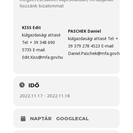
hozzánk bizalommal:
KISS Edit
PASCHEK Daniel
külgazdasági attasé
külgazdasági attasé Tel: +
Tel: + 39 348 690
39 379 278 4523 E-mail:
5735 E-mail:
Daniel.Paschek@mfa.gov.hu
Edit.Kiss@mfa.gov.hu
IDŐ
2022.11.17 - 2022.11.18
NAPTÁR
GOOGLECAL