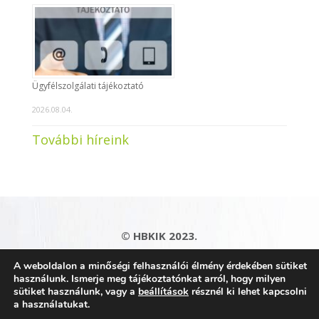
Ügyfélszolgálati tájékoztató
2026.08.04.
További híreink
© HBKIK 2023.
Adatkezelési tájékoztató
|
Impresszum
|
A weboldalon a minőségi felhasználói élmény érdekében sütiket
Kapcsolat
|
Honlaptérkép
használunk. Ismerje meg tájékoztatónkat arról, hogy milyen
sütiket használunk, vagy a
beállítások
résznél ki lehet kapcsolni
a használatukat.