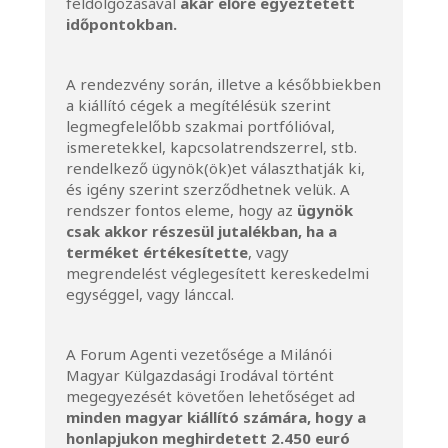
feldolgozásával
akár előre egyeztetett
időpontokban.
A rendezvény során, illetve a későbbiekben
a kiállító cégek a megítélésük szerint
legmegfelelőbb szakmai portfólióval,
ismeretekkel, kapcsolatrendszerrel, stb.
rendelkező ügynök(ök)et választhatják ki,
és igény szerint szerződhetnek velük. A
rendszer fontos eleme, hogy az
ügynök
csak akkor részesül jutalékban, ha a
terméket értékesítette
, vagy
megrendelést véglegesített kereskedelmi
egységgel, vagy lánccal.
A Forum Agenti vezetősége a Milánói
Magyar Külgazdasági Irodával történt
megegyezését követően lehetőséget ad
minden magyar kiállító számára, hogy a
honlapjukon meghirdetett 2.450 euró