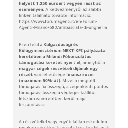
helyett 1.250 euróért vegyen részt az
eseményen.
A kedvezményről az alábbi
linken található további információ:
https://www.forumagenti.it/en/Forum-
Agenti-Milano/682/ambasciata-di-ungheria
Ezen felül a
Külgazdasági és
Külügyminisztérium NEXT-KPI pályázata
keretében a Milánói Főkonzulátus
támogatási keretet nyert el
, amelyből a
magyar cégek részvételi díjának egy
részét
van lehetősége f
inanszírozni
(maximum 50%-át)
. Mivel a megítélt
támogatás fix összegű, a cégenkénti pontos
támogatási összeg a végleges kiállítói
létszám ismeretében kerül majd
kiszámításra.
A részvétellel vagy egyéb külkereskedelmi
megkeresésükkel kapcsolatban, forduljanak