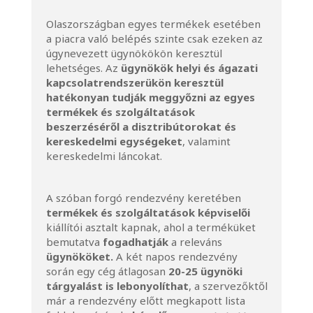
Olaszországban egyes termékek esetében
a piacra való belépés szinte csak ezeken az
úgynevezett ügynökökön keresztül
lehetséges. Az
ügynökök helyi és ágazati
kapcsolatrendszerükön keresztül
hatékonyan tudják meggyőzni az egyes
termékek és szolgáltatások
beszerzéséről a disztribútorokat és
kereskedelmi egységeket
, valamint
kereskedelmi láncokat.
A szóban forgó rendezvény keretében
termékek és szolgáltatások képviselői
kiállítói asztalt kapnak, ahol a terméküket
bemutatva
fogadhatják
a releváns
ügynököket.
A két napos rendezvény
során egy cég átlagosan
20-25 ügynöki
tárgyalást is lebonyolíthat
, a szervezőktől
már a rendezvény előtt megkapott lista