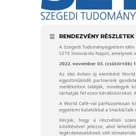
RENDEZVÉNY RÉSZLETEK
A Szegedi Tudományegyetem idén 
SZTE Innovációs Napot, amelynek i
2022. november 03. (csütörtök) 1
Az idei évben új elemként World
együttműködő partnereik gondolata
mellékelten találják, mindegyik k
tárhatják fel ezen kérdésköröket. A
A World Café-val párhuzamosan kö
egyetemi kutatókkal a Snack&Talk s
Kérjük, hogy a részvételi sz
kitöltésével jelezze, ahol lehetős
legérdekesebbnek vélt tématerüle