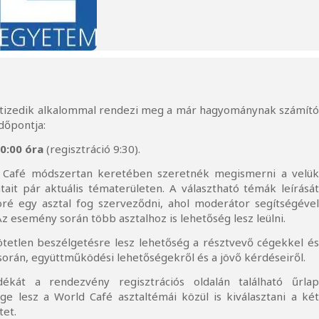
tizedik alkalommal rendezi meg a már hagyománynak számít
dőpontja:
0:00 óra
(regisztráció 9:30).
 Café módszertan keretében szeretnék megismerni a velü
it pár aktuális tématerületen. A választható témák leírásá
öré egy asztal fog szerveződni, ahol moderátor segítségéve
z esemény során több asztalhoz is lehetőség lesz leülni.
tetlen beszélgetésre lesz lehetőség a résztvevő cégekkel é
orán, együttműködési lehetőségekről és a jövő kérdéseiről.
ándékát a rendezvény
regisztrációs oldalán
található űrla
ége lesz a World Café asztaltémái közül is kiválasztani a ké
tet.