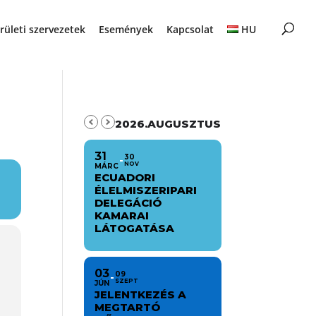
rületi szervezetek
Események
Kapcsolat
HU
2026.AUGUSZTUS
31
30
NOV
MÁRC
ECUADORI
ÉLELMISZERIPARI
DELEGÁCIÓ
KAMARAI
LÁTOGATÁSA
03
09
SZEPT
JÚN
JELENTKEZÉS A
MEGTARTÓ