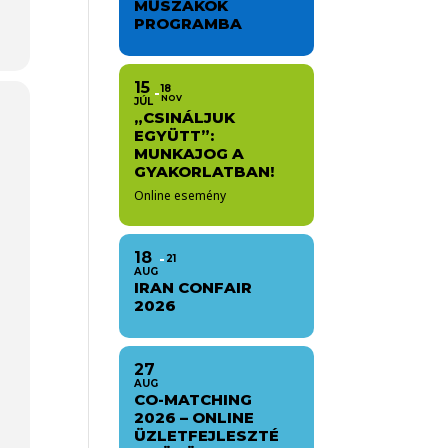
MŰSZAKOK
PROGRAMBA
15
18
NOV
JÚL
„CSINÁLJUK
EGYÜTT”:
ó
MUNKAJOG A
GYAKORLATBAN!
Online esemény
k
18
21
t
AUG
l
IRAN CONFAIR
2026
s
27
AUG
p
CO-MATCHING
t
2026 – ONLINE
ÜZLETFEJLESZTÉ