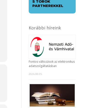
S TÖRÖK
PARTNEREKKEL
Korábbi híreink
Fontos változások az elektronikus
adatszolgáltatásban
2026.08.05.