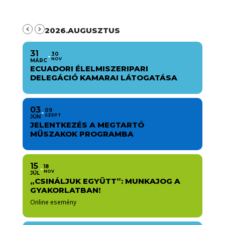
2026.AUGUSZTUS
31
30
NOV
MÁRC
ECUADORI ÉLELMISZERIPARI
DELEGÁCIÓ KAMARAI LÁTOGATÁSA
03
09
SZEPT
JÚN
JELENTKEZÉS A MEGTARTÓ
MŰSZAKOK PROGRAMBA
15
18
NOV
JÚL
„CSINÁLJUK EGYÜTT”: MUNKAJOG A
GYAKORLATBAN!
Online esemény