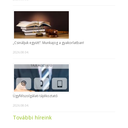
„Csináljuk együtt”: Munkajog a gyakorlatban!
2026.08.04.
Ügyfélszolgálati tájékoztató
2026.08.04.
További híreink