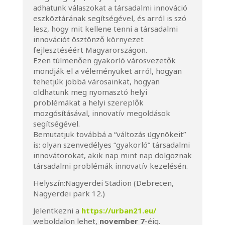
adhatunk válaszokat a társadalmi innováció
eszköztárának segítségével, és arról is szó
lesz, hogy mit kellene tenni a társadalmi
innovációt ösztönző környezet
fejlesztéséért Magyarországon.
Ezen túlmenően gyakorló városvezetők
mondják el a véleményüket arról, hogyan
tehetjük jobbá városainkat, hogyan
oldhatunk meg nyomasztó helyi
problémákat a helyi szereplők
mozgósításával, innovatív megoldások
segítségével.
Bemutatjuk továbbá a “változás ügynökeit”
is: olyan szenvedélyes “gyakorló” társadalmi
innovátorokat, akik nap mint nap dolgoznak
társadalmi problémák innovatív kezelésén.
Helyszín:
Nagyerdei Stadion (Debrecen,
Nagyerdei park 12.)
Jelentkezni a
https://urban21.eu/
weboldalon lehet,
november 7
-éig.