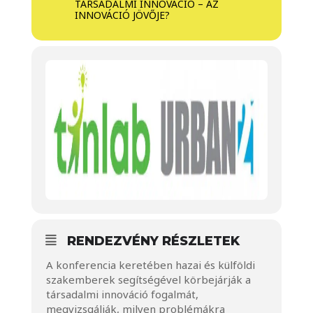
TÁRSADALMI INNOVÁCIÓ – AZ
INNOVÁCIÓ JÖVŐJE?
RENDEZVÉNY RÉSZLETEK
A konferencia keretében hazai és külföldi
szakemberek segítségével körbejárják a
társadalmi innováció fogalmát,
megvizsgálják, milyen problémákra