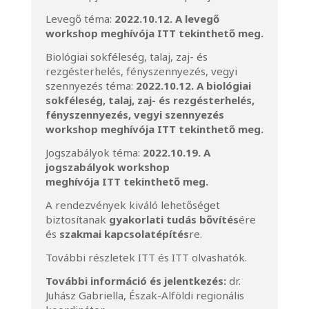
Levegő téma:
2022.10.12. A levegő
workshop meghívója
ITT
tekinthető meg.
Biológiai sokféleség, talaj, zaj- és
rezgésterhelés, fényszennyezés, vegyi
szennyezés téma:
2022.10.12. A biológiai
sokféleség, talaj, zaj- és rezgésterhelés,
fényszennyezés, vegyi szennyezés
workshop meghívója
ITT
tekinthető meg.
Jogszabályok téma:
2022.10.19. A
jogszabályok workshop
meghívója
ITT
tekinthető meg.
A rendezvények kiváló lehetőséget
biztosítanak
gyakorlati tudás bővítés
ére
és
szakmai kapcsolatépítés
re.
További részletek
ITT
és
ITT
olvashatók.
További információ és jelentkezés:
dr.
Juhász Gabriella, Észak-Alföldi regionális