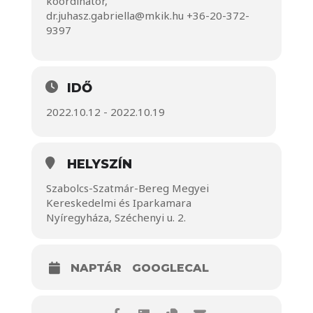
koordinátor,
dr.juhasz.gabriella@mkik.hu
+36-20-372-
9397
IDŐ
2022.10.12 - 2022.10.19
HELYSZÍN
Szabolcs-Szatmár-Bereg Megyei
Kereskedelmi és Iparkamara
Nyíregyháza, Széchenyi u. 2.
NAPTÁR
GOOGLECAL