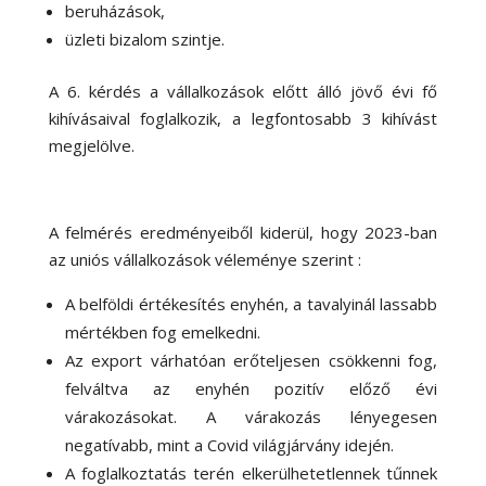
beruházások,
üzleti bizalom szintje.
A 6. kérdés a vállalkozások előtt álló jövő évi fő
kihívásaival foglalkozik, a legfontosabb 3 kihívást
megjelölve.
A felmérés eredményeiből kiderül, hogy 2023-ban
az uniós vállalkozások véleménye szerint :
A belföldi értékesítés enyhén, a tavalyinál lassabb
mértékben fog emelkedni.
Az export várhatóan erőteljesen csökkenni fog,
felváltva az enyhén pozitív előző évi
várakozásokat. A várakozás lényegesen
negatívabb, mint a Covid világjárvány idején.
A foglalkoztatás terén elkerülhetetlennek tűnnek