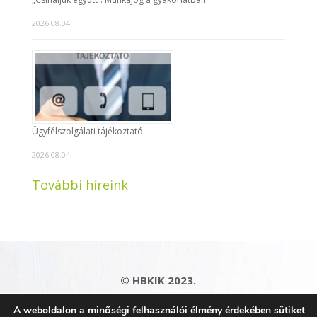
2026.08.04.
Ügyfélszolgálati tájékoztató
2026.08.04.
További híreink
© HBKIK 2023.
Adatkezelési tájékoztató
|
Impresszum
|
A weboldalon a minőségi felhasználói élmény érdekében sütiket
Kapcsolat
|
Honlaptérkép