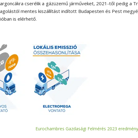
targoncákra cserélik a gázüzemű járműveket, 2021-től pedig a T
olástól mentes kiszállítást indított Budapesten és Pest megy
ióban is elérhető.
Eurochambres Gazdasági Felmérés 2023 eredmény