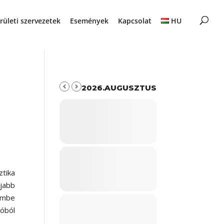
rületi szervezetek
Események
Kapcsolat
HU
2026.AUGUSZTUS
ztika
jabb
embe
tóból