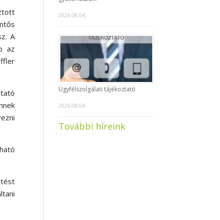
tott
2026.08.04.
entős
sz. A
p az
fler
Ügyfélszolgálati tájékoztató
tató
Ennek
2026.08.04.
vezni
További híreink
tható
űtést
ltani