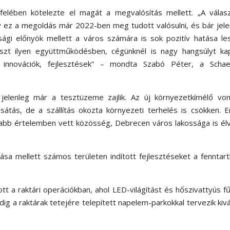
elében kötelezte el magát a megvalósítás mellett. „A válasz
y ez a megoldás már 2022-ben meg tudott valósulni, és bár jel
ági előnyök mellett a város számára is sok pozitív hatása le
szt ilyen együttműködésben, cégünknél is nagy hangsúlyt ka
 innovációk, fejlesztések” – mondta Szabó Péter, a Schaef
 jelenleg már a tesztüzeme zajlik. Az új környezetkímélő von
átás, de a szállítás okozta környezeti terhelés is csökken. 
gabb értelemben vett közösség, Debrecen város lakossága is él
ása mellett számos területen indított fejlesztéseket a fenntar
t a raktári operációkban, ahol LED-világítást és hőszivattyús f
dig a raktárak tetejére telepített napelem-parkokkal tervezik kivá