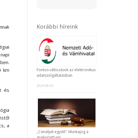
Korábbi híreink
annak
giai
napi
tben.
0 km
Fontos változások az elektronikus
adatszolgáltatásban
2026.08.05.
át és
lógia
stől
cs, a
„Csináljuk együtt”: Munkajog a
gyakorlatban!