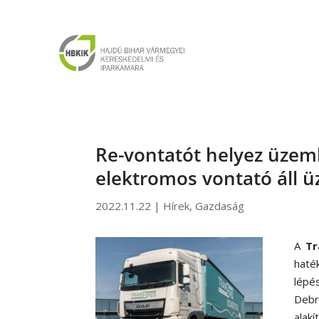
Re-vontatót helyez üzemb
elektromos vontató áll
2022.11.22
|
Hírek
,
Gazdaság
A
Tr
haté
lépé
Debr
alakí