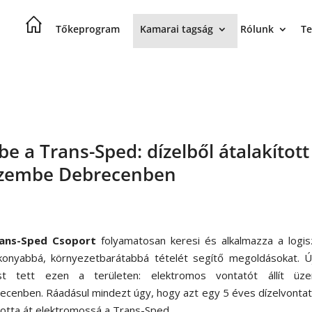
Tőkeprogram
Kamarai tagság
Rólunk
Te
e a Trans-Sped: dízelből átalakított
 üzembe Debrecenben
ans-Sped Csoport
folyamatosan keresi és alkalmazza a logis
konyabbá, környezetbarátabbá tételét segítő megoldásokat. Ú
st tett ezen a területen: elektromos vontatót állít üz
ecenben. Ráadásul mindezt úgy, hogy azt egy 5 éves dízelvonta
totta át elektromossá a Trans-Sped.