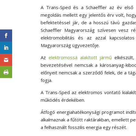
A Trans-Sped és a Schaeffler az év első f
megoldás mellett egy jelentős érv volt, hog
befektetéssel jár, de a hosszú távú gazdas
Schaeffler Magyarország szívesen vesz ré
elektromobilitás és az azzal kapcsolatos
Magyarország ügyvezetője.
Az
elektromossá alakított jármű
elkészült,
bevezetésével nemcsak a károsanyag-kibocs
előnyeit nemcsak a szerződő felek, de a tá
fogja.
A Trans-Sped az elektromos vontató kialakít
működés érdekében.
Átfogó energiahatékonysági programot indítot
alkalmaznak a fűtött raktárakban, emellett pe
a felhasznált fosszilis energia egy részét.