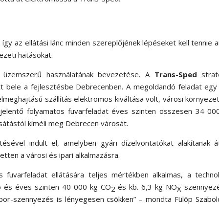
, így az ellátási lánc minden szereplőjének lépéseket kell tennie 
zeti hatásokat.
nc üzemszerű használatának bevezetése. A
Trans-Sped
straté
t bele a fejlesztésbe Debrecenben. A megoldandó feladat egy 
zelmeghajtású szállítás elektromos kiváltása volt, városi környeze
jelentő folyamatos fuvarfeladat éves szinten összesen 34 00
sátástól kíméli meg Debrecen városát.
ésével indult el, amelyben gyári dízelvontatókat alakítanak 
etten a városi és ipari alkalmazásra.
s fuvarfeladat ellátására teljes mértékben alkalmas, a techno
 és éves szinten 40 000 kg CO
és kb. 6,3 kg NO
szennyezé
2
X
lópor-szennyezés is lényegesen csökken” – mondta Fülöp Szabol