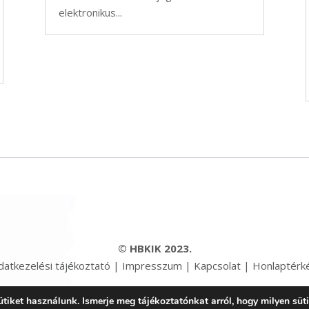
elektronikus...
© HBKIK 2023.
datkezelési tájékoztató
|
Impresszum
|
Kapcsolat
|
Honlaptérk
iket használunk. Ismerje meg tájékoztatónkat arról, hogy milyen süt