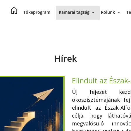
Tőkeprogram
Kamarai tagság
Rólunk
Te
Hírek
Elindult az Észak
Új fejezet kezdő
ökoszisztémájának fej
elindult az Észak-Alf
célja, hogy láthatóv
megvalósuló innová