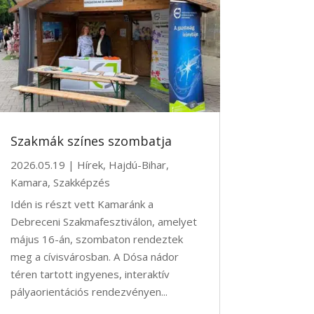
Szakmák színes szombatja
2026.05.19
|
Hírek
,
Hajdú-Bihar
,
Kamara
,
Szakképzés
Idén is részt vett Kamaránk a
Debreceni Szakmafesztiválon, amelyet
május 16-án, szombaton rendeztek
meg a cívisvárosban. A Dósa nádor
téren tartott ingyenes, interaktív
pályaorientációs rendezvényen...