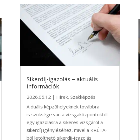
Sikerdíj-igazolás – aktuális
információk
2026.05.12
|
Hírek
,
Szakképzés
A duális képzőhelyeknek továbbra
is szüksége van a vizsgaközpontoktól
egy igazolásra a sikeres vizsgáról a
sikerdíj igényléséhez, mivel a KRÉTA-
ból letölthető sikerdíj-igazolás