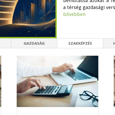
bemutassa azokat a fe
a térség gazdasági ve
bővebben
GAZDASÁG
SZAKKÉPZÉS