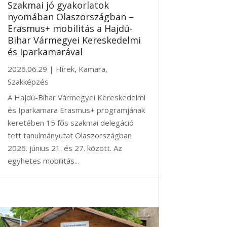
Szakmai jó gyakorlatok
nyomában Olaszországban –
Erasmus+ mobilitás a Hajdú-
Bihar Vármegyei Kereskedelmi
és Iparkamarával
2026.06.29
|
Hírek
,
Kamara
,
Szakképzés
A Hajdú-Bihar Vármegyei Kereskedelmi
és Iparkamara Erasmus+ programjának
keretében 15 fős szakmai delegáció
tett tanulmányutat Olaszországban
2026. június 21. és 27. között. Az
egyhetes mobilitás...