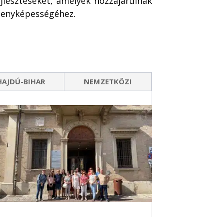
jlesztéseket, amelyek hozzájárulnak
rsenyképességéhez.
HAJDÚ-BIHAR
NEMZETKÖZI