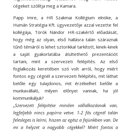
cégeket szólítja meg a Kamara.
Papp Imre, a HR Szakmai Kollégium elnöke, a
Humán Stratégia Kft. ügyvezetője azzal vezette fel
kollégája, Török Nándor HR-szakértő előadását,
hogy még az olyan, első hallásra talán száraznak
tűnő témáról is lehet sztorikkal tarkított, kinek-kinek
a saját gyakorlatába átültethető prezentációt
tartani, mint a szervezeti felépítés. Az első
foglalkozás keretében szó volt arról, hogy miért
fontos egy cégnél a szervezeti felépítés, mit láthat
belőle egy tulajdonos, mit érzékelhet belőle a
munkavállaló, milyen előnyei vannak, ha jól
kommunikáljuk?
„Szervezeti felépítése minden vállalkozásnak van,
legfeljebb nincs papírra vetve. 1-2 fős cégnél talán
felesleges is leírni, hiszen az egész a fejünkben van. De
mi a helyzet a nagyobb cégekkel? Miért fontos a