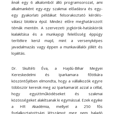
knak
egy 6 alkalomból álló programsorozat, ami
alkalmanként egy-egy szakmai előadásra és egy-
egy gyakorlati példákat felsorakoztató kérdés-
válasz blokkra épül. Mindez előre meghatározott
témák mentén. A szervezeti jogkörök-hatáskörök
kialakítása és a munkajogi felelősség éppúgy
terítékre kerül majd, mint a versenyképes
javadalmazás vagy éppen a munkavállalói jóllét és
lojalitás.
Dr. Skultéti Éva, a Hajdú-Bihar Megyei
Kereskedelmi és Iparkamara főtitkára
köszöntőjében elmondta, hogy a vállalkozók egyre
többször keresik meg az Iparkamarát azzal a céllal,
hogy együttműködéseket és szakmai
közösségeket alakítsanak ki egymással. Ezek egyike
a HR Akadémia, mellyel a 250 fős
foglalkoztatottsági létszámot meg nem haladó