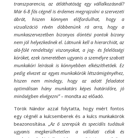
transzparencia, az átláthatóság egy vállalkozásnál?
Már 6-8 fős cégnél is érdemes megrajzolni a szervezeti
ábrát, hiszen könnyen előfordulhat, hogy a
vizualizáció révén döbbenünk rá arra, hogy a
munkaszervezetben bizonyos döntési pontok bizony
nem jól helyezkednek el. Látnunk kell a hierarchiát, az
alá-fölé rendeltségi viszonyokat, a jog- és felelősségi
köröket, ezek ismeretében ugyanis a személyre szabott
munkaköri leírások is könnyebben elkészíthetőek. Ez
pedig elvezet az egyes munkakörök létszámigényéhez,
hiszen nem mindegy, hogy az adott feladatot
optimálisan hány munkatárs képes határidőre, jó
minőségben elvégezni”
– mondta az előadó.
Török Nándor azzal folytatta, hogy miért fontos
egy cégnél a kulcsemberek és a kulcs munkakörök
beazonosítása.
„Az ő szerepük és speciális tudásuk
ugyanis megkerülhetetlen a vállalati célok és