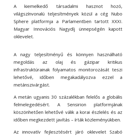
A kiemelkedő társadalmi hasznot hozó,
világszínvonalú teljesítmények közül a cég Nubo
Sphere platformja a Parlamentben tartott XXXI.
Magyar Innovációs Nagydíj ünnepségén kapott
oklevelet.
A nagy teljesítményű és könnyen használható
megoldás az olaj és gázipar kritikus
infrastruktúrainak folyamatos monitorozását teszi
lehetővé, időben megakadályozva ezzel a
metánszivárgást.
A metán ugyanis 30 százalékban felelős a globális
felmelegedésért. A Sensirion platformjának
köszönhetően lehetővé válik a korai észlelés és az
időben megkezdett javítás – írták közleményükben.
Az innovatív fejlesztésért járó oklevelet Szabó