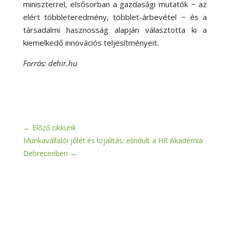
miniszterrel, elsősorban a gazdasági mutatók − az
elért többleteredmény, többlet-árbevétel − és a
társadalmi hasznosság alapján választotta ki a
kiemelkedő innovációs teljesítményeit.
Forrás: dehir.hu
←
Előző cikkünk
Munkavállalói jólét és lojalitás: elindult a HR Akadémia
Debrecenben
→