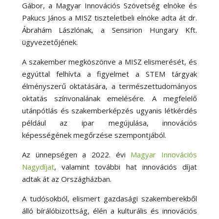
Gábor, a Magyar Innovációs Szövetség elnöke és
Pakucs János a MISZ tiszteletbeli elnöke adta át dr.
Ábrahám Lászlónak, a Sensirion Hungary Kft.
ügyvezetőjének.
A szakember megköszönve a MISZ elismerését, és
egyúttal felhívta a figyelmet a STEM tárgyak
élményszerű oktatására, a természettudományos
oktatás színvonalának emelésére. A megfelelő
utánpótlás és szakemberképzés ugyanis létkérdés
például az ipar megújulása, innovációs
képességének megőrzése szempontjából.
Az ünnepségen a 2022. évi
Magyar Innovációs
Nagydíjat
, valamint további hat innovációs díjat
adtak át az Országházban.
A tudósokból, elismert gazdasági szakemberekből
álló bírálóbizottság, élén a kulturális és innovációs