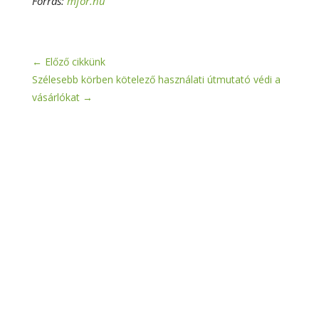
Forrás:
mfor.hu
←
Előző cikkünk
Szélesebb körben kötelező használati útmutató védi a
vásárlókat
→