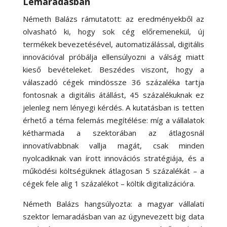
Lemaradásban
Németh Balázs rámutatott: az eredményekből az
olvasható ki, hogy sok cég előremenekül, új
termékek bevezetésével, automatizálással, digitális
innovációval próbálja ellensúlyozni a válság miatt
kieső bevételeket. Beszédes viszont, hogy a
válaszadó cégek mindössze 36 százaléka tartja
fontosnak a digitális átállást, 45 százalékuknak ez
jelenleg nem lényegi kérdés. A kutatásban is tetten
érhető a téma felemás megítélése: míg a vállalatok
kétharmada a szektorában az átlagosnál
innovatívabbnak vallja magát, csak minden
nyolcadiknak van írott innovációs stratégiája, és a
működési költségüknek átlagosan 5 százalékát – a
cégek fele alig 1 százalékot – költik digitalizációra.
Németh Balázs hangsúlyozta: a magyar vállalati
szektor lemaradásban van az úgynevezett big data