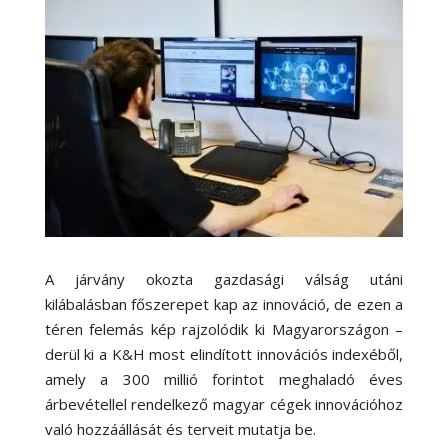
A járvány okozta gazdasági válság utáni
kilábalásban főszerepet kap az innováció, de ezen a
téren felemás kép rajzolódik ki Magyarországon –
derül ki a K&H most elindított innovációs indexéből,
amely a 300 millió forintot meghaladó éves
árbevétellel rendelkező magyar cégek innovációhoz
való hozzáállását és terveit mutatja be.