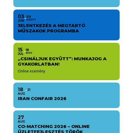
03
09
SZEPT
JÚN
JELENTKEZÉS A MEGTARTÓ
MŰSZAKOK PROGRAMBA
15
18
NOV
JÚL
„CSINÁLJUK EGYÜTT”: MUNKAJOG A
GYAKORLATBAN!
Online esemény
18
21
AUG
IRAN CONFAIR 2026
27
AUG
CO-MATCHING 2026 – ONLINE
ÜZLETFEJLESZTÉS TÖRÖK