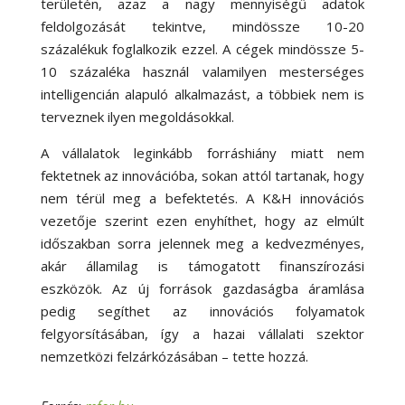
területén, azaz a nagy mennyiségű adatok
feldolgozását tekintve, mindössze 10-20
százalékuk foglalkozik ezzel. A cégek mindössze 5-
10 százaléka használ valamilyen mesterséges
intelligencián alapuló alkalmazást, a többiek nem is
terveznek ilyen megoldásokkal.
A vállalatok leginkább forráshiány miatt nem
fektetnek az innovációba, sokan attól tartanak, hogy
nem térül meg a befektetés. A K&H innovációs
vezetője szerint ezen enyhíthet, hogy az elmúlt
időszakban sorra jelennek meg a kedvezményes,
akár államilag is támogatott finanszírozási
eszközök. Az új források gazdaságba áramlása
pedig segíthet az innovációs folyamatok
felgyorsításában, így a hazai vállalati szektor
nemzetközi felzárkózásában – tette hozzá.