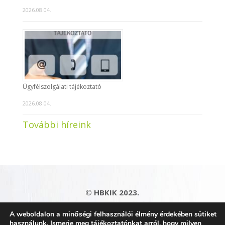
2026.08.04.
Ügyfélszolgálati tájékoztató
2026.08.04.
További híreink
© HBKIK 2023.
Adatkezelési tájékoztató
|
Impresszum
|
A weboldalon a minőségi felhasználói élmény érdekében sütiket
Kapcsolat
|
Honlaptérkép
használunk. Ismerje meg tájékoztatónkat arról, hogy milyen