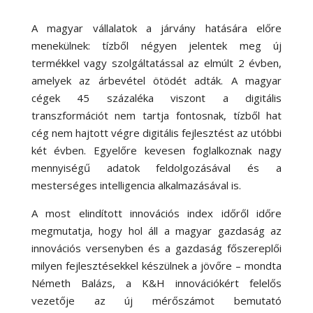
A magyar vállalatok a járvány hatására előre
menekülnek: tízből négyen jelentek meg új
termékkel vagy szolgáltatással az elmúlt 2 évben,
amelyek az árbevétel ötödét adták. A magyar
cégek 45 százaléka viszont a digitális
transzformációt nem tartja fontosnak, tízből hat
cég nem hajtott végre digitális fejlesztést az utóbbi
két évben. Egyelőre kevesen foglalkoznak nagy
mennyiségű adatok feldolgozásával és a
mesterséges intelligencia alkalmazásával is.
A most elindított innovációs index időről időre
megmutatja, hogy hol áll a magyar gazdaság az
innovációs versenyben és a gazdaság főszereplői
milyen fejlesztésekkel készülnek a jövőre – mondta
Németh Balázs, a K&H innovációkért felelős
vezetője az új mérőszámot bemutató