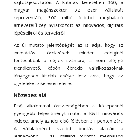
sajtótájékoztatón. A kutatás keretében 360, a
magyar magánszektor 32 ezer vállalatát
reprezentáló, 300 millió forintot meghaladó
árbevételű cég nyilatkozott az innovációs, digitális
lépéseikről és terveikről.
Az új mutató jelentőségét az is adja, hogy az
innovációs törekvések minden eddiginél
fontosabbak a cégek számára, a nem eléggé
trendkövető, későn ébredő vállalkozásoknak
lényegesen kisebb esélye lesz arra, hogy az
ügyfeleket sikeresen elérje.
Közepes alá
Első alkalommal összességében a közepesnél
gyengébb teljesítményt mutat a K&H innovációs
indexe, amely az idei első félévben 31 ponton zárt.
A vállalatméret szerinti bontás alapján a
legnagyobb – 10 milliárd forintot meghaladó