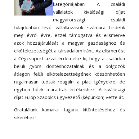
kategóriájában. A családi
vállalatok kiválósági díjat
magyarországi családi
tulajdonban lévő vállalkozások számára hirdetik
meg évről évre, ezzel támogatva és elismerve
azok hozzájárulását a magyar gazdasághoz és
elkötelezettségét a társadalom iránt. Az elismerést
a Cégcsoport azzal érdemelte ki, hogy a családon
belüli gyors döntéshozatalnak és a dolgozók
átlagon felüli elkötelezettségének köszönhetően
rugalmasan tudtak reagálni a piaci igényekre, de
egyben hűek maradtak értékeikhez. A kiválósági
díjat Fülöp Szabolcs ügyvezető (képünkön) vette át.
Gratulálunk kamarai tagunk kitüntetéséhez és
sikeréhez!