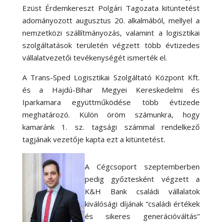
Ezüst Érdemkereszt Polgári Tagozata kitüntetést
adományozott augusztus 20. alkalmából, mellyel a
nemzetközi szállítmányozás, valamint a logisztikai
szolgáltatások területén végzett több évtizedes
vállalatvezetői tevékenységét ismerték el.
A Trans-Sped Logisztikai Szolgáltató Központ Kft.
és a Hajdú-Bihar Megyei Kereskedelmi és
Iparkamara együttműködése több évtizede
meghatározó. Külön öröm számunkra, hogy
kamaránk 1. sz. tagsági számmal rendelkező
tagjának vezetője kapta ezt a kitüntetést.
A Cégcsoport szeptemberben
pedig győztesként végzett a
K&H Bank családi vállalatok
kiválósági díjának “családi értékek
és sikeres generációváltás”