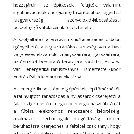
hozzájárulni az építkezők, felújítók, valamint
ingatlanvásárlók energiamegtakarításához, egyúttal
Magyarország szén-dioxid-kibocsátással
összefüggő vállalásainak teljesítéséhez.
A szolgáltatás a www.mmk.hu/tanacsadas oldalon
igényelhető, a regisztrációhoz szükség van a havi
vagy éves elszámoló villanyszámlára, gázszámlára,
az épületet bemutató tervrajzra, vázlatra, és – ha
van – energetikai tanúsítványra – ismertette Zubor
András Pál, a kamara munkatársa.
Az energetikusok, épületgépészek, építőmérnökök
által nyújtott tanácsadás a nyílászárók cseréjétől a
falak szigetelésén, megújuló energia használatán át
a fűtési, elektromos rendszerek kiépítéséig,
alkalmazott technológiák megújításáig minden
beruházásra kiterjedhet, a feltétel csak annyi, hogy
a beruházó tájékoztassa a kamarát a megvalósított