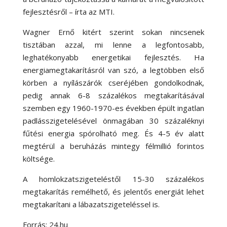
fejlesztésről – írta az MTI.
Wagner Ernő kitért szerint sokan nincsenek
tisztában azzal, mi lenne a legfontosabb,
leghatékonyabb energetikai fejlesztés. Ha
energiamegtakarításról van szó, a legtöbben első
körben a nyílászárók cseréjében gondolkodnak,
pedig annak 6-8 százalékos megtakarításával
szemben egy 1960-1970-es években épült ingatlan
padlásszigetelésével önmagában 30 százaléknyi
fűtési energia spórolható meg. És 4-5 év alatt
megtérül a beruházás mintegy félmillió forintos
költsége.
A homlokzatszigeteléstől 15-30 százalékos
megtakarítás remélhető, és jelentős energiát lehet
megtakarítani a lábazatszigeteléssel is.
Forrás: 24.hu