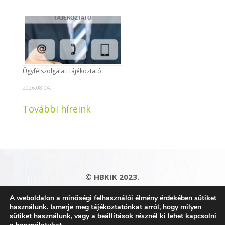
Ügyfélszolgálati tájékoztató
2026.08.04.
További híreink
© HBKIK 2023.
Adatkezelési tájékoztató
|
Impresszum
|
A weboldalon a minőségi felhasználói élmény érdekében sütiket
Kapcsolat
|
Honlaptérkép
használunk. Ismerje meg tájékoztatónkat arról, hogy milyen
sütiket használunk, vagy a
beállítások
résznél ki lehet kapcsolni