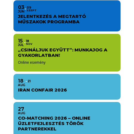
03
09
SZEPT
JÚN
JELENTKEZÉS A MEGTARTÓ
MŰSZAKOK PROGRAMBA
15
18
NOV
JÚL
„CSINÁLJUK EGYÜTT”: MUNKAJOG A
GYAKORLATBAN!
Online esemény
18
21
AUG
IRAN CONFAIR 2026
27
AUG
CO-MATCHING 2026 – ONLINE
ÜZLETFEJLESZTÉS TÖRÖK
PARTNEREKKEL