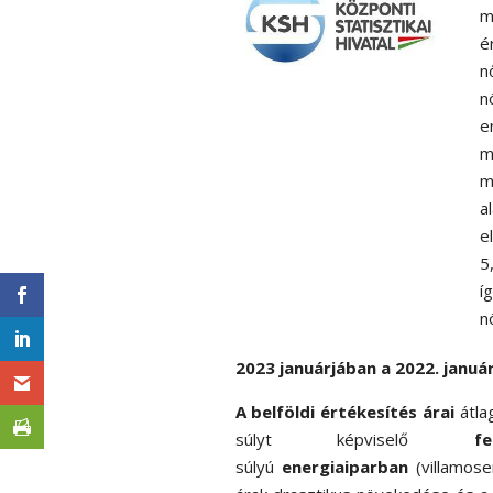
m
é
n
n
e
m
m
a
e
5
í
n
2023 januárjában a 2022. januá
A belföldi értékesítés árai
átla
súlyt képviselő
fe
súlyú
energiaiparban
(villamose