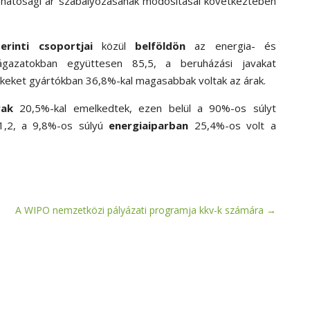
 hatósági ár szabályozásának módosításai következtében
rinti csoportjai
közül
belföldön
az energia- és
 ágazatokban együttesen 85,5, a beruházási javakat
kkeket gyártókban 36,8
%-
kal magasabbak voltak az árak.
rak
20,5
%-
kal emelkedtek, ezen belül a 90
%-
os súlyt
1,2, a 9,8
%-
os súlyú
energiaiparban
25,4
%-
os volt a
A WIPO nemzetközi pályázati programja kkv-k számára
→