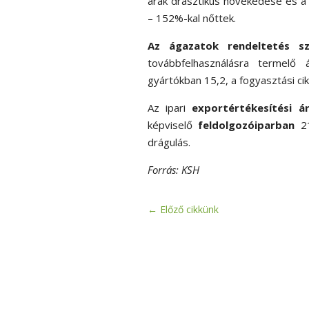
árak drasztikus növekedése és a
– 152
%-
kal nőttek.
Az ágazatok rendeltetés sze
továbbfelhasználásra termelő
gyártókban 15,2, a fogyasztási ci
Az ipari
exportértékesítési á
képviselő
feldolgozóiparban
2
drágulás.
Forrás: KSH
←
Előző cikkünk