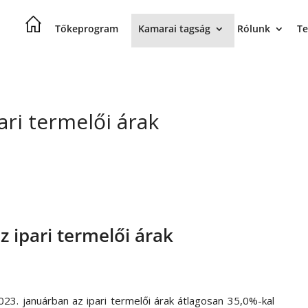
Tőkeprogram
Kamarai tagság
Rólunk
Te
ari termelői árak
 ipari termelői árak
023. januárban az ipari termelői árak átlagosan 35,0%-kal