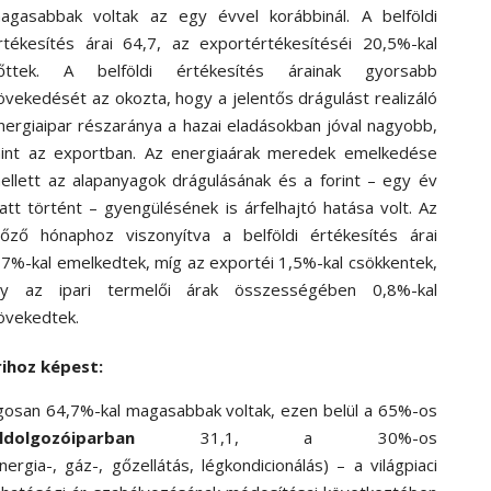
agasabbak voltak az egy évvel korábbinál. A belföldi
rtékesítés árai 64,7, az exportértékesítéséi 20,5%-kal
őttek. A belföldi értékesítés árainak gyorsabb
övekedését az okozta, hogy a jelentős drágulást realizáló
nergiaipar részaránya a hazai eladásokban jóval nagyobb,
int az exportban. Az energiaárak meredek emelkedése
ellett az alapanyagok drágulásának és a forint – egy év
latt történt – gyengülésének is árfelhajtó hatása volt. Az
lőző hónaphoz viszonyítva a belföldi értékesítés árai
,7%-kal emelkedtek, míg az exportéi 1,5%-kal csökkentek,
gy az ipari termelői árak összességében 0,8%-kal
övekedtek.
rihoz képest:
gosan 64,7
%-
kal magasabbak voltak, ezen belül a 65
%-
os
ldolgozóiparban
31,1, a 30
%-
os
nergia-, gáz-, gőzellátás, légkondicionálás) – a világpiaci