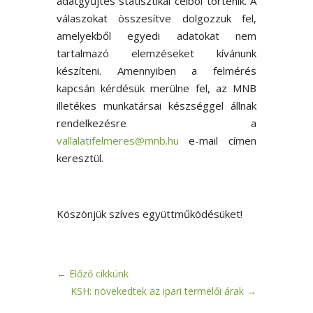
adatgyűjtés statisztikai célból történik. A
válaszokat összesítve dolgozzuk fel,
amelyekből egyedi adatokat nem
tartalmazó elemzéseket kívánunk
készíteni. Amennyiben a felmérés
kapcsán kérdésük merülne fel, az MNB
illetékes munkatársai készséggel állnak
rendelkezésre a
vallalatifelmeres@mnb.hu
e-mail címen
keresztül.
Köszönjük szíves együttműködésüket!
←
Előző cikkünk
KSH: növekedtek az ipari termelői árak
→