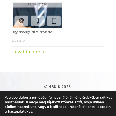
Ügyfélszolgálati tájékoztató
2026.08.04.
További híreink
© HBKIK 2023.
Adatkezelési tájékoztató
|
Impresszum
|
A weboldalon a minőségi felhasználói élmény érdekében sütiket
Kapcsolat
|
Honlaptérkép
használunk. Ismerje meg tájékoztatónkat arról, hogy milyen
sütiket használunk, vagy a
beállítások
résznél ki lehet kapcsolni
a használatukat.