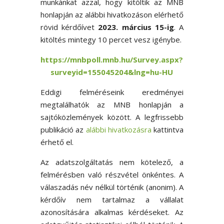
munkánkat azzal, hogy kitöltik az MNB
honlapján az alábbi hivatkozáson elérhető
rövid kérdőívet
2023. március 15-ig
. A
kitöltés mintegy 10 percet vesz igénybe.
https://mnbpoll.mnb.hu/Survey.aspx?
surveyid=155045204&lng=hu-HU
Eddigi felméréseink eredményei
megtalálhatók az MNB honlapján a
sajtóközlemények között. A legfrissebb
publikáció az
alábbi hivatkozásra
kattintva
érhető el.
Az adatszolgáltatás nem kötelező, a
felmérésben való részvétel önkéntes. A
válaszadás név nélkül történik (anonim). A
kérdőív nem tartalmaz a vállalat
azonosítására alkalmas kérdéseket. Az