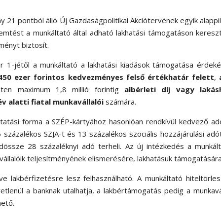
 21 pontból álló Új Gazdaságpolitikai Akciótervének egyik alappil
remtést a munkáltató által adható lakhatási támogatáson kereszt
ényt biztosít.
 1-jétől a munkáltató a lakhatási kiadások támogatása érdeké
i 450 ezer forintos kedvezményes felső értékhatár felett
,
nten maximum 1,8 millió forintig
albérleti díj vagy lakásh
 alatti fiatal munkavállalói
számára.
 juttatási forma a SZÉP-kártyához hasonlóan rendkívül kedvező a
 százalékos SZJA-t és 13 százalékos szociális hozzájárulási adót
össze 28 százaléknyi adó terheli. Az új intézkedés a munkált
állalóik teljesítményének elismerésére, lakhatásuk támogatására
etve lakbérfizetésre lesz felhasználható. A munkáltató hiteltörle
etlenül a banknak utalhatja, a lakbértámogatás pedig a munkavá
hető.