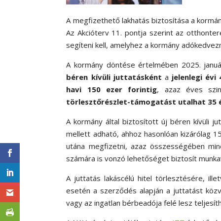
A megfizethető lakhatás biztosítása a kormány
Az Akcióterv 11. pontja szerint az otthonte
segíteni kell, amelyhez a kormány adókedvezm
A kormány döntése értelmében 2025. január
béren kívüli juttatásként
a
jelenlegi év
havi 150 ezer forintig
, azaz éves szi
törlesztőrészlet-támogatást utalhat 35 év
A kormány által biztosított új béren kívüli
mellett adható, ahhoz hasonlóan kizárólag 15
utána megfizetni, azaz összességében mind
számára is vonzó lehetőséget biztosít munkav
A juttatás lakáscélú hitel törlesztésére, ill
esetén a szerződés alapján a juttatást közv
vagy az ingatlan bérbeadója felé lesz teljesít