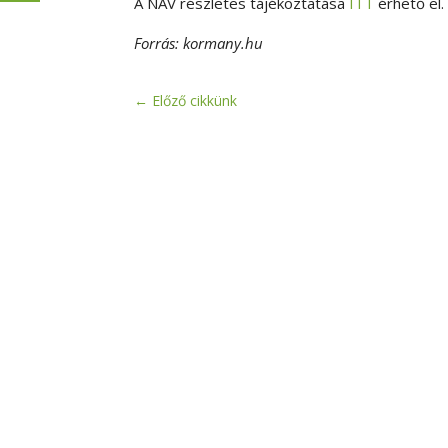
A NAV részletes tájékoztatása
ITT
érhető el.
Forrás: kormany.hu
←
Előző cikkünk