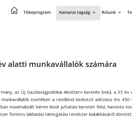
Tőkeprogram
Kamarai tagság
Rólunk
Te
év alatti munkavállalók számára
mány, az Új Gazdaságpolitikai Akcióterv keretén belül, a 35 év a
al munkavállalók esetében a rendkívül kedvező adózású évi 450
tban maximalizált béren kívüli juttatási kereten felül, havonta to
zer forintos lakhatási támogatási rendszer kialakításáról döntött