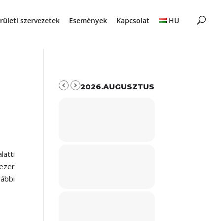
rületi szervezetek
Események
Kapcsolat
HU
2026.AUGUSZTUS
latti
 ezer
vábbi
.