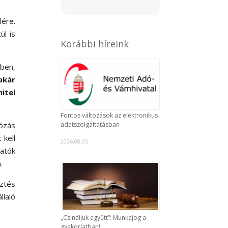
lére.
ül is
Korábbi híreink
ben,
akár
itel
Fontos változások az elektronikus
adatszolgáltatásban
dózás
 kell
2026.08.05.
atók
.
sztés
llaló
„Csináljuk együtt”: Munkajog a
gyakorlatban!