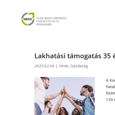
Lakhatási támogatás 35 
2025.02.06
|
Hírek
,
Gazdaság
A Kor
fiat
forin
150 e