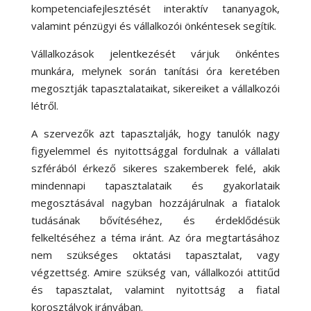
kompetenciafejlesztését interaktív tananyagok,
valamint pénzügyi és vállalkozói önkéntesek segítik.
Vállalkozások jelentkezését várjuk önkéntes
munkára, melynek során tanítási óra keretében
megosztják tapasztalataikat, sikereiket a vállalkozói
létről.
A szervezők azt tapasztalják, hogy tanulók nagy
figyelemmel és nyitottsággal fordulnak a vállalati
szférából érkező sikeres szakemberek felé, akik
mindennapi tapasztalataik és gyakorlataik
megosztásával nagyban hozzájárulnak a fiatalok
tudásának bővítéséhez, és érdeklődésük
felkeltéséhez a téma iránt. Az óra megtartásához
nem szükséges oktatási tapasztalat, vagy
végzettség. Amire szükség van, vállalkozói attitűd
és tapasztalat, valamint nyitottság a fiatal
korosztályok irányában.