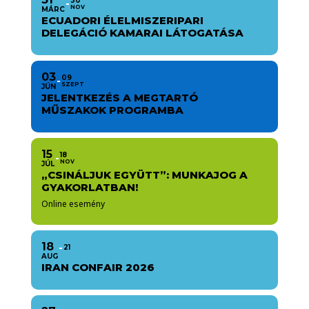
30
NOV
MÁRC
ECUADORI ÉLELMISZERIPARI
DELEGÁCIÓ KAMARAI LÁTOGATÁSA
03
09
SZEPT
JÚN
JELENTKEZÉS A MEGTARTÓ
MŰSZAKOK PROGRAMBA
15
18
NOV
JÚL
„CSINÁLJUK EGYÜTT”: MUNKAJOG A
GYAKORLATBAN!
Online esemény
18
21
AUG
IRAN CONFAIR 2026