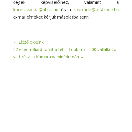
cégek képviselőihez, valamint a
korosi.vanda@hbkik.hu
és a
rustrade@rustrade.hu
e-mail címeket kérjük másolatba tenni.
←
Előző cikkünk
22 ezer milliárd forint a tét – Több mint 500 vállalkozó
vett részt a Kamara webináriumán
→